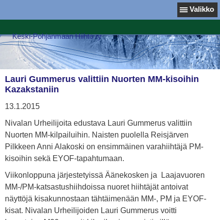
Valikko
Keski-Pohjanmaan Hiihto ry
Lauri Gummerus valittiin Nuorten MM-kisoihin
Kazakstaniin
13.1.2015
Nivalan Urheilijoita edustava Lauri Gummerus valittiin
Nuorten MM-kilpailuihin. Naisten puolella Reisjärven
Pilkkeen Anni Alakoski on ensimmäinen varahiihtäjä PM-
kisoihin sekä EYOF-tapahtumaan.
Viikonloppuna järjestetyissä Äänekosken ja Laajavuoren
MM-/PM-katsastushiihdoissa nuoret hiihtäjät antoivat
näyttöjä kisakunnostaan tähtäimenään MM-, PM ja EYOF-
kisat. Nivalan Urheilijoiden Lauri Gummerus voitti