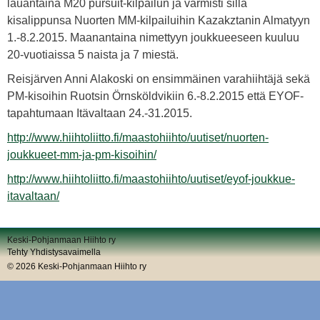
lauantaina M20 pursuit-kilpailun ja varmisti sillä
kisalippunsa Nuorten MM-kilpailuihin Kazakztanin Almatyyn
1.-8.2.2015. Maanantaina nimettyyn joukkueeseen kuuluu
20-vuotiaissa 5 naista ja 7 miestä.
Reisjärven Anni Alakoski on ensimmäinen varahiihtäjä sekä
PM-kisoihin Ruotsin Örnsköldvikiin 6.-8.2.2015 että EYOF-
tapahtumaan Itävaltaan 24.-31.2015.
http://www.hiihtoliitto.fi/maastohiihto/uutiset/nuorten-
joukkueet-mm-ja-pm-kisoihin/
http://www.hiihtoliitto.fi/maastohiihto/uutiset/eyof-joukkue-
itavaltaan/
Keski-Pohjanmaan Hiihto ry
Tehty Yhdistysavaimella
©
2026 Keski-Pohjanmaan Hiihto ry