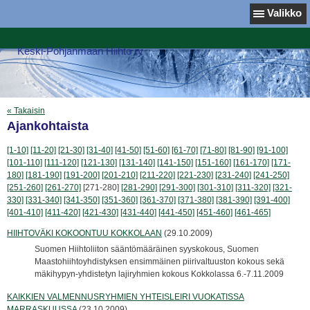
Valikko
Keski-Pohjanmaan Hiihto ry
« Takaisin
Ajankohtaista
[1-10]
[11-20]
[21-30]
[31-40]
[41-50]
[51-60]
[61-70]
[71-80]
[81-90]
[91-100]
[101-110]
[111-120]
[121-130]
[131-140]
[141-150]
[151-160]
[161-170]
[171-
180]
[181-190]
[191-200]
[201-210]
[211-220]
[221-230]
[231-240]
[241-250]
[251-260]
[261-270]
[271-280]
[281-290]
[291-300]
[301-310]
[311-320]
[321-
330]
[331-340]
[341-350]
[351-360]
[361-370]
[371-380]
[381-390]
[391-400]
[401-410]
[411-420]
[421-430]
[431-440]
[441-450]
[451-460]
[461-465]
HIIHTOVÄKI KOKOONTUU KOKKOLAAN
(29.10.2009)
Suomen Hiihtoliiton sääntömääräinen syyskokous, Suomen
Maastohiihtoyhdistyksen ensimmäinen piirivaltuuston kokous sekä
mäkihypyn-yhdistetyn lajiryhmien kokous Kokkolassa 6.-7.11.2009
KAIKKIEN VALMENNUSRYHMIEN YHTEISLEIRI VUOKATISSA
MARRASKUUSSA
(23.10.2009)