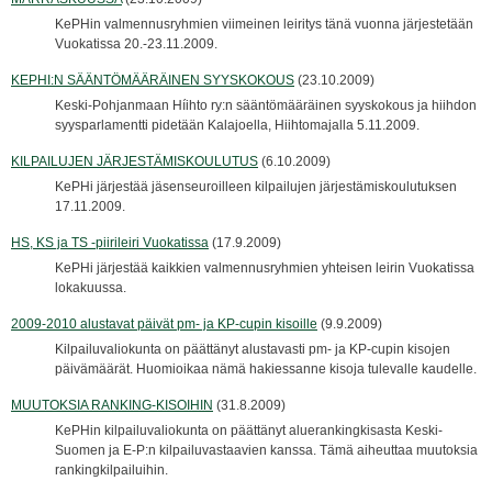
KePHin valmennusryhmien viimeinen leiritys tänä vuonna järjestetään
Vuokatissa 20.-23.11.2009.
KEPHI:N SÄÄNTÖMÄÄRÄINEN SYYSKOKOUS
(23.10.2009)
Keski-Pohjanmaan Híihto ry:n sääntömääräinen syyskokous ja hiihdon
syysparlamentti pidetään Kalajoella, Hiihtomajalla 5.11.2009.
KILPAILUJEN JÄRJESTÄMISKOULUTUS
(6.10.2009)
KePHi järjestää jäsenseuroilleen kilpailujen järjestämiskoulutuksen
17.11.2009.
HS, KS ja TS -piirileiri Vuokatissa
(17.9.2009)
KePHi järjestää kaikkien valmennusryhmien yhteisen leirin Vuokatissa
lokakuussa.
2009-2010 alustavat päivät pm- ja KP-cupin kisoille
(9.9.2009)
Kilpailuvaliokunta on päättänyt alustavasti pm- ja KP-cupin kisojen
päivämäärät. Huomioikaa nämä hakiessanne kisoja tulevalle kaudelle.
MUUTOKSIA RANKING-KISOIHIN
(31.8.2009)
KePHin kilpailuvaliokunta on päättänyt aluerankingkisasta Keski-
Suomen ja E-P:n kilpailuvastaavien kanssa. Tämä aiheuttaa muutoksia
rankingkilpailuihin.