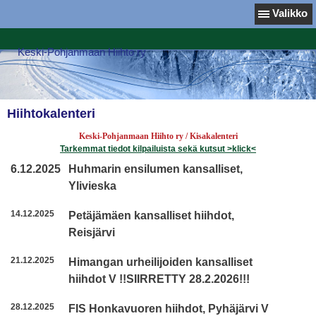
Valikko
Keski-Pohjanmaan Hiihto ry
Hiihtokalenteri
Keski-Pohjanmaan Hiihto ry / Kisakalenteri
Tarkemmat tiedot kilpailuista sekä kutsut >klick<
6.12.2025
Huhmarin ensilumen kansalliset,
Ylivieska
14.12.2025
Petäjämäen kansalliset hiihdot,
Reisjärvi
21.12.2025
Himangan urheilijoiden kansalliset
hiihdot V !!SIIRRETTY 28.2.2026!!!
28.12.2025
FIS Honkavuoren hiihdot, Pyhäjärvi V