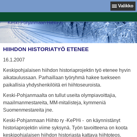
Valikko
Keski-Pohjanmaan Hiihto ry
HIIHDON HISTORIATYÖ ETENEE
16.1.2007
Keskipohjalaisen hiihdon historiaprojektin työ etenee hyvin
aikataulussaan. Parhaillaan työryhmä hakee tuekseen
paikallisia yhdyshenkilöitä eri hiihtoseuroista.
Keski-Pohjanmaalta on tullut useita olympiavoittajia,
maailmanmestareita, MM-mitalisteja, kymmeniä
Suomenmestareita jne.
Keski-Pohjanmaan Hiihto ry -KePHi - on käynnistänyt
historiaprojektin viime syksynä. Työn tavoitteena on koota
keskipohjalaisen hiihdon historiasta kattava hiihtoteos.