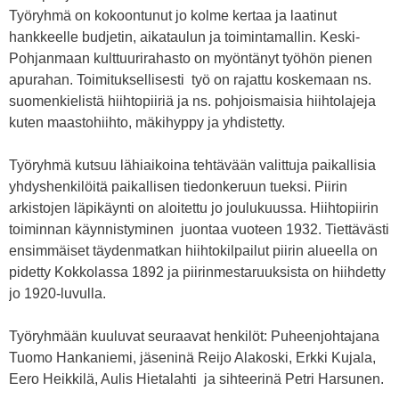
Työryhmä on kokoontunut jo kolme kertaa ja laatinut
hankkeelle budjetin, aikataulun ja toimintamallin. Keski-
Pohjanmaan kulttuurirahasto on myöntänyt työhön pienen
apurahan. Toimituksellisesti työ on rajattu koskemaan ns.
suomenkielistä hiihtopiiriä ja ns. pohjoismaisia hiihtolajeja
kuten maastohiihto, mäkihyppy ja yhdistetty.
Työryhmä kutsuu lähiaikoina tehtävään valittuja paikallisia
yhdyshenkilöitä paikallisen tiedonkeruun tueksi. Piirin
arkistojen läpikäynti on aloitettu jo joulukuussa. Hiihtopiirin
toiminnan käynnistyminen juontaa vuoteen 1932. Tiettävästi
ensimmäiset täydenmatkan hiihtokilpailut piirin alueella on
pidetty Kokkolassa 1892 ja piirinmestaruuksista on hiihdetty
jo 1920-luvulla.
Työryhmään kuuluvat seuraavat henkilöt: Puheenjohtajana
Tuomo Hankaniemi, jäseninä Reijo Alakoski, Erkki Kujala,
Eero Heikkilä, Aulis Hietalahti ja sihteerinä Petri Harsunen.