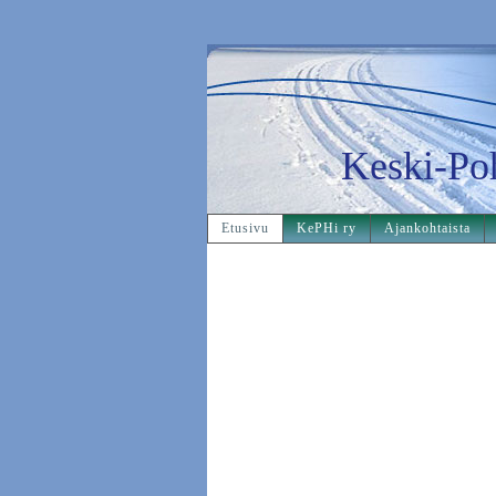
Keski-Po
Etusivu
KePHi ry
Ajankohtaista