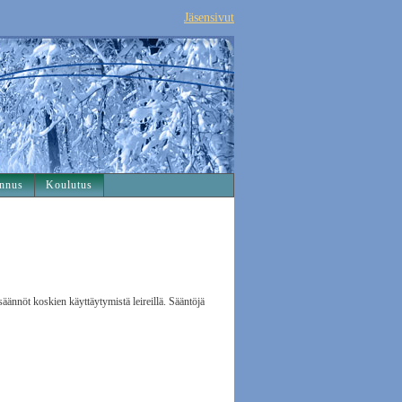
Jäsensivut
nnus
Koulutus
isäännöt koskien käyttäytymistä leireillä. Sääntöjä