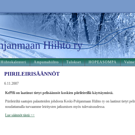
hjanmaan Hiihto ry
Hiihtokalenteri
Ampumahiihto
Tulokset
HOPEASOMPA
Valme
PIIRILEIRISÄÄNNÖT
6.11.2007
KePHi on laatinut tietyt pelisäännöt koskien piirileireillä käyttäymistä.
Piirileiriltä saatujen palautteiden johdosta Keski-Pohjanmaan Hiihto ry on laatinut tietyt pel
noudattamalla turvaamme leiritysten jatkumisen myös tulevaisuudessa.
Lue säännöt tästä >>