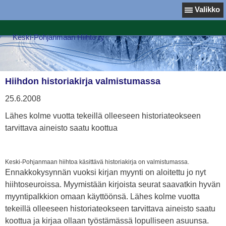
Valikko
Keski-Pohjanmaan Hiihto ry
Hiihdon historiakirja valmistumassa
25.6.2008
Lähes kolme vuotta tekeillä olleeseen historiateokseen
tarvittava aineisto saatu koottua
Keski-Pohjanmaan hiihtoa käsittävä historiakirja on valmistumassa.
Ennakkokysynnän vuoksi kirjan myynti on aloitettu jo nyt
hiihtoseuroissa. Myymistään kirjoista seurat saavatkin hyvän
myyntipalkkion omaan käyttöönsä. Lähes kolme vuotta
tekeillä olleeseen historiateokseen tarvittava aineisto saatu
koottua ja kirjaa ollaan työstämässä lopulliseen asuunsa.