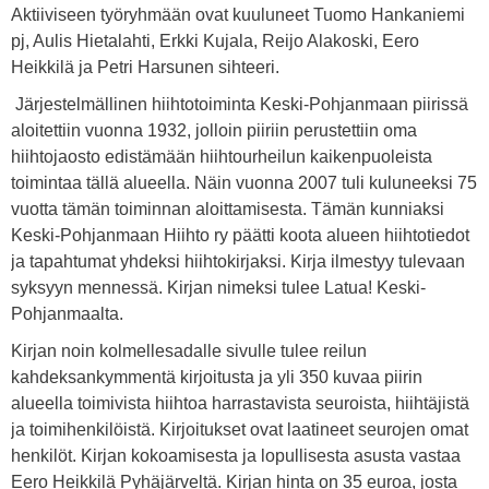
Aktiiviseen työryhmään ovat kuuluneet Tuomo Hankaniemi
pj, Aulis Hietalahti, Erkki Kujala, Reijo Alakoski, Eero
Heikkilä ja Petri Harsunen sihteeri.
Järjestelmällinen hiihtotoiminta Keski-Pohjanmaan piirissä
aloitettiin vuonna 1932, jolloin piiriin perustettiin oma
hiihtojaosto edistämään hiihtourheilun kaikenpuoleista
toimintaa tällä alueella. Näin vuonna 2007 tuli kuluneeksi 75
vuotta tämän toiminnan aloittamisesta. Tämän kunniaksi
Keski-Pohjanmaan Hiihto ry päätti koota alueen hiihtotiedot
ja tapahtumat yhdeksi hiihtokirjaksi. Kirja ilmestyy tulevaan
syksyyn mennessä. Kirjan nimeksi tulee Latua! Keski-
Pohjanmaalta.
Kirjan noin kolmellesadalle sivulle tulee reilun
kahdeksankymmentä kirjoitusta ja yli 350 kuvaa piirin
alueella toimivista hiihtoa harrastavista seuroista, hiihtäjistä
ja toimihenkilöistä. Kirjoitukset ovat laatineet seurojen omat
henkilöt. Kirjan kokoamisesta ja lopullisesta asusta vastaa
Eero Heikkilä Pyhäjärveltä. Kirjan hinta on 35 euroa, josta