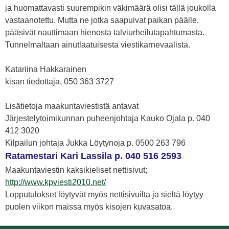
ja huomattavasti suurempikin väkimäärä olisi tällä joukolla
vastaanotettu. Mutta ne jotka saapuivat paikan päälle,
pääsivät nauttimaan hienosta talviurheilutapahtumasta.
Tunnelmaltaan ainutlaatuisesta viestikarnevaalista.
Katariina Hakkarainen
kisan tiedottaja, 050 363 3727
Lisätietoja maakuntaviestistä antavat
Järjestelytoimikunnan puheenjohtaja Kauko Ojala p. 040
412 3020
Kilpailun johtaja Jukka Löytynoja p. 0500 263 796
Ratamestari Kari Lassila p. 040 516 2593
Maakuntaviestin kaksikieliset nettisivut;
http://www.kpviesti2010.net/
Lopputulokset löytyvät myös nettisivuilta ja sieltä löytyy
puolen viikon maissa myös kisojen kuvasatoa.