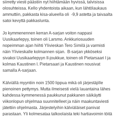
siirretty viesti päästiin nyt hiihtämään hyvissä, talvisissa
olosuhteissa. Kello yhdentoista aikaan, kun lähtölaukaus
ammuttiin, pakkasta kisa-alueella oli -9,9 astetta ja taivaalta
satoi kevyttä pakkaslunta.
Jo kymmenennen kerran A-sarjan voiton nappasi
Uusikaarlepyy, toinen oli Larsmo. Ankkuriosuuden
nopeimman ajan hiihti Ylivieskan Tero Similä ja varmisti
näin Ylivieskalle kolmannen sijan. B-sarjan ykköseksi
sivakoi Uusikaarlepyyn II-joukkue, toinen oli Pietarsaari I ja
kolmas Kaustinen I. Pietarsaari ja Kaustinen nousivat
samalla A-sarjaan.
Kälviällä myyntiin noin 1500 lippua mikä oli järjestäjille
pienoinen pettymys. Mutta ilmeisesti vielä lauantaina lähes
kahdessa kymmenessä paukkunut pakkanen säikäytti
viikonlopun ohjelmaa suunnitelleet ja näin maakuntaviesti
jätettiin ohjelmasta. Järjestelyihin kälviäläiset panivat
parastaan. Yli kolmesataa talkoolaista teki hartiavoimin töitä