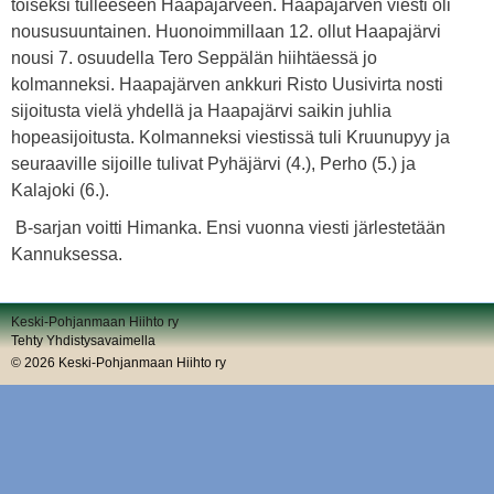
toiseksi tulleeseen Haapajärveen. Haapajärven viesti oli
noususuuntainen. Huonoimmillaan 12. ollut Haapajärvi
nousi 7. osuudella Tero Seppälän hiihtäessä jo
kolmanneksi. Haapajärven ankkuri Risto Uusivirta nosti
sijoitusta vielä yhdellä ja Haapajärvi saikin juhlia
hopeasijoitusta. Kolmanneksi viestissä tuli Kruunupyy ja
seuraaville sijoille tulivat Pyhäjärvi (4.), Perho (5.) ja
Kalajoki (6.).
B-sarjan voitti Himanka. Ensi vuonna viesti järlestetään
Kannuksessa.
Keski-Pohjanmaan Hiihto ry
Tehty Yhdistysavaimella
©
2026 Keski-Pohjanmaan Hiihto ry