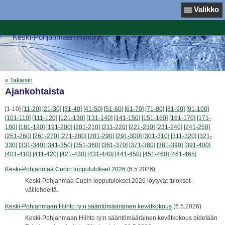
Valikko
Keski-Pohjanmaan Hiihto ry
« Takaisin
Ajankohtaista
[1-10]
[11-20]
[21-30]
[31-40]
[41-50]
[51-60]
[61-70]
[71-80]
[81-90]
[91-100]
[101-110]
[111-120]
[121-130]
[131-140]
[141-150]
[151-160]
[161-170]
[171-
180]
[181-190]
[191-200]
[201-210]
[211-220]
[221-230]
[231-240]
[241-250]
[251-260]
[261-270]
[271-280]
[281-290]
[291-300]
[301-310]
[311-320]
[321-
330]
[331-340]
[341-350]
[351-360]
[361-370]
[371-380]
[381-390]
[391-400]
[401-410]
[411-420]
[421-430]
[431-440]
[441-450]
[451-460]
[461-465]
Keski-Pohjanmaa Cupin lopputulokset 2026
(6.5.2026)
Keski-Pohjanmaa Cupin lopputulokset 2026 löytyvät tulokset -
välilehdeltä.
Keski-Pohjanmaan Hiihto ry:n sääntömääräinen kevätkokous
(6.5.2026)
Keski-Pohjanmaan Hiihto ry:n sääntömääräinen kevätkokous pidetään