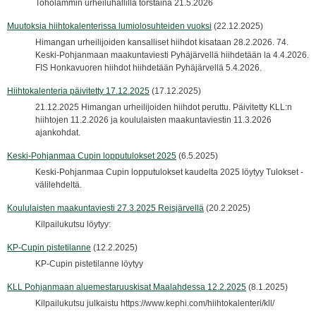
Toholammin urheiluhallilla torstaina 21.5.2026
Muutoksia hiihtokalenterissa lumiolosuhteiden vuoksi
(22.12.2025)
Himangan urheilijoiden kansalliset hiihdot kisataan 28.2.2026. 74.
Keski-Pohjanmaan maakuntaviesti Pyhäjärvellä hiihdetään la 4.4.2026.
FIS Honkavuoren hiihdot hiihdetään Pyhäjärvellä 5.4.2026.
Hiihtokalenteria päivitetty 17.12.2025
(17.12.2025)
21.12.2025 Himangan urheilijoiden hiihdot peruttu. Päivitetty KLL:n
hiihtojen 11.2.2026 ja koululaisten maakuntaviestin 11.3.2026
ajankohdat.
Keski-Pohjanmaa Cupin lopputulokset 2025
(6.5.2025)
Keski-Pohjanmaa Cupin lopputulokset kaudelta 2025 löytyy Tulokset -
välilehdeltä.
Koululaisten maakuntaviesti 27.3.2025 Reisjärvellä
(20.2.2025)
Kilpailukutsu löytyy:
KP-Cupin pistetilanne
(12.2.2025)
KP-Cupin pistetilanne löytyy
KLL Pohjanmaan aluemestaruuskisat Maalahdessa 12.2.2025
(8.1.2025)
Kilpailukutsu julkaistu https://www.kephi.com/hiihtokalenteri/kll/