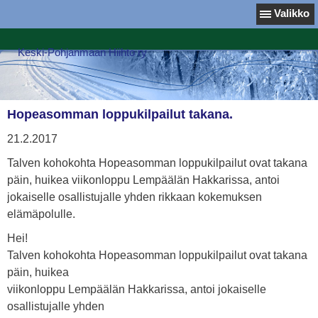
Valikko
Keski-Pohjanmaan Hiihto ry
Hopeasomman loppukilpailut takana.
21.2.2017
Talven kohokohta Hopeasomman loppukilpailut ovat takana
päin, huikea viikonloppu Lempäälän Hakkarissa, antoi
jokaiselle osallistujalle yhden rikkaan kokemuksen
elämäpolulle.
Hei!
Talven kohokohta Hopeasomman loppukilpailut ovat takana
päin, huikea
viikonloppu Lempäälän Hakkarissa, antoi jokaiselle
osallistujalle yhden