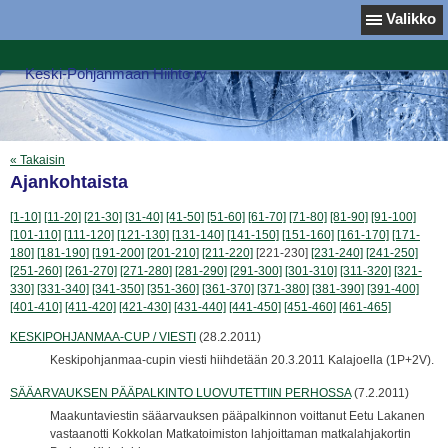
Valikko
Keski-Pohjanmaan Hiihto ry
« Takaisin
Ajankohtaista
[1-10]
[11-20]
[21-30]
[31-40]
[41-50]
[51-60]
[61-70]
[71-80]
[81-90]
[91-100]
[101-110]
[111-120]
[121-130]
[131-140]
[141-150]
[151-160]
[161-170]
[171-
180]
[181-190]
[191-200]
[201-210]
[211-220]
[221-230]
[231-240]
[241-250]
[251-260]
[261-270]
[271-280]
[281-290]
[291-300]
[301-310]
[311-320]
[321-
330]
[331-340]
[341-350]
[351-360]
[361-370]
[371-380]
[381-390]
[391-400]
[401-410]
[411-420]
[421-430]
[431-440]
[441-450]
[451-460]
[461-465]
KESKIPOHJANMAA-CUP / VIESTI
(28.2.2011)
Keskipohjanmaa-cupin viesti hiihdetään 20.3.2011 Kalajoella (1P+2V).
SÄÄARVAUKSEN PÄÄPALKINTO LUOVUTETTIIN PERHOSSA
(7.2.2011)
Maakuntaviestin sääarvauksen pääpalkinnon voittanut Eetu Lakanen
vastaanotti Kokkolan Matkatoimiston lahjoittaman matkalahjakortin