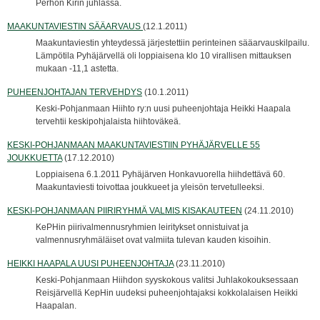
Perhon Kirin juhlassa.
MAAKUNTAVIESTIN SÄÄARVAUS
(12.1.2011)
Maakuntaviestin yhteydessä järjestettiin perinteinen sääarvauskilpailu.
Lämpötila Pyhäjärvellä oli loppiaisena klo 10 virallisen mittauksen
mukaan -11,1 astetta.
PUHEENJOHTAJAN TERVEHDYS
(10.1.2011)
Keski-Pohjanmaan Hiihto ry:n uusi puheenjohtaja Heikki Haapala
tervehtii keskipohjalaista hiihtoväkeä.
KESKI-POHJANMAAN MAAKUNTAVIESTIIN PYHÄJÄRVELLE 55
JOUKKUETTA
(17.12.2010)
Loppiaisena 6.1.2011 Pyhäjärven Honkavuorella hiihdettävä 60.
Maakuntaviesti toivottaa joukkueet ja yleisön tervetulleeksi.
KESKI-POHJANMAAN PIIRIRYHMÄ VALMIS KISAKAUTEEN
(24.11.2010)
KePHin piirivalmennusryhmien leiritykset onnistuivat ja
valmennusryhmäläiset ovat valmiita tulevan kauden kisoihin.
HEIKKI HAAPALA UUSI PUHEENJOHTAJA
(23.11.2010)
Keski-Pohjanmaan Hiihdon syyskokous valitsi Juhlakokouksessaan
Reisjärvellä KepHin uudeksi puheenjohtajaksi kokkolalaisen Heikki
Haapalan.