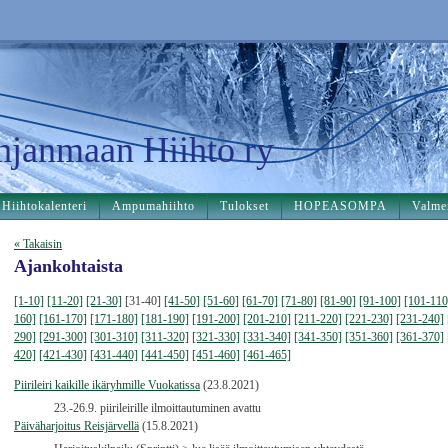
hjanmaan Hiihto ry
Hiihtokalenteri
Ampumahiihto
Tulokset
HOPEASOMPA
Valme
« Takaisin
Ajankohtaista
[1-10]
[11-20]
[21-30]
[31-40]
[41-50]
[51-60]
[61-70]
[71-80]
[81-90]
[91-100]
[101-110
160]
[161-170]
[171-180]
[181-190]
[191-200]
[201-210]
[211-220]
[221-230]
[231-240]
290]
[291-300]
[301-310]
[311-320]
[321-330]
[331-340]
[341-350]
[351-360]
[361-370]
420]
[421-430]
[431-440]
[441-450]
[451-460]
[461-465]
Piirileiri kaikille ikäryhmille Vuokatissa
(23.8.2021)
23.-26.9. piirileirille ilmoittautuminen avattu
Päiväharjoitus Reisjärvellä
(15.8.2021)