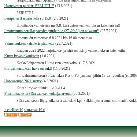
Harjoituskilpailu (Sprintti) > lue lisää ilmoittautumisen yhteydestä
Haapaveden piirileiri PERUTTU!!
(13.8.2021)
PERUTTU
Leiripäivä Haapajärvellä su 15.8.
(2.8.2021)
Ilmoittaudu viimeistään ma 9.8. Lisä tietoja valmennuksen kalenterissa!!
Ilmoittautuminen Haapaveden piirileirille (27.-29.8.) on aukaistu!!
(27.7.2021)
Ilmoittaudu viimeistää 6.8.2021 klo 16.00 mennessä.
Valmennuksen kalenteria päivitetty
(23.7.2021)
Kauden 2021-2022 harjoitukset ja leirit on lisätty valmennuksen kalenteriin.
Kutsu kevätkokoukseen
(1.6.2021)
Keski-Pohjanmaan Hiihto ry:n kevätkokous 17.6.2021
Piirivalmennuksen haku on auki!
(11.5.2021)
Piirivalmennukseen voivat hakea Keski-Pohjanmaan piirin 13-23 -vuotiaat (eli 2009-
Hopeasompa 2021 siirtyy
(4.3.2021)
Kisat siirtyvät huhtikuulle 9.-11.4
Maakuntaviestin sääarvauksen voittajat arvottu
(26.2.2021)
Sääarvauksessa löytyi oikeita arvauksia 6 kpl. Palkintojen arvonta suoritettiin Kokk
« edelliset 10
seuraavat 10 »