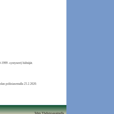
1999 -syntyneet) hiihtäjät.
olan poliisiasemalla 25.2.2020.
Tehty Yhdistysavaimella