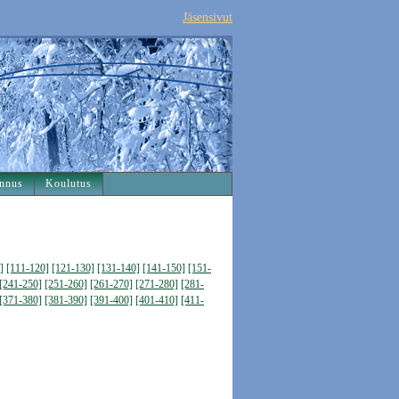
Jäsensivut
nnus
Koulutus
]
[111-120]
[121-130]
[131-140]
[141-150]
[151-
[241-250]
[251-260]
[261-270]
[271-280]
[281-
[371-380]
[381-390]
[391-400]
[401-410]
[411-