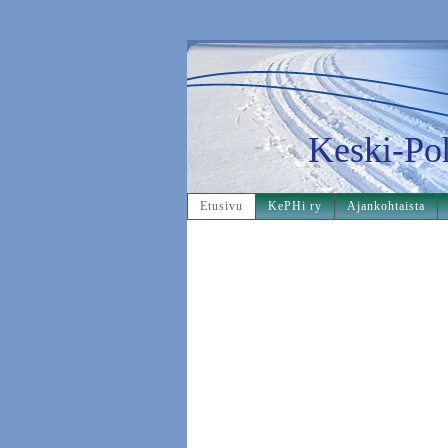
Keski-Po
Etusivu
KePHi ry
Ajankohtaista