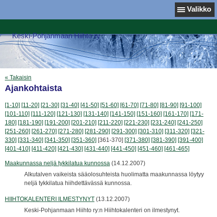
Valikko
Keski-Pohjanmaan Hiihto ry
« Takaisin
Ajankohtaista
[1-10]
[11-20]
[21-30]
[31-40]
[41-50]
[51-60]
[61-70]
[71-80]
[81-90]
[91-100]
[101-110]
[111-120]
[121-130]
[131-140]
[141-150]
[151-160]
[161-170]
[171-
180]
[181-190]
[191-200]
[201-210]
[211-220]
[221-230]
[231-240]
[241-250]
[251-260]
[261-270]
[271-280]
[281-290]
[291-300]
[301-310]
[311-320]
[321-
330]
[331-340]
[341-350]
[351-360]
[361-370]
[371-380]
[381-390]
[391-400]
[401-410]
[411-420]
[421-430]
[431-440]
[441-450]
[451-460]
[461-465]
Maakunnassa neljä tykkilatua kunnossa
(14.12.2007)
Alkutalven vaikeista sääolosuhteista huolimatta maakunnassa löytyy
neljä tykkilatua hiihdettävässä kunnossa.
HIIHTOKALENTERI ILMESTYNYT
(13.12.2007)
Keski-Pohjanmaan Hiihto ry:n Hiihtokalenteri on ilmestynyt.