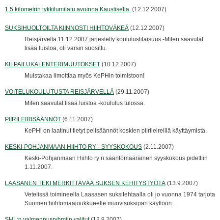
1,5 kilometrin tykkilumilatu avoinna Kaustisella.
(12.12.2007)
SUKSIHUOLTOILTA KIINNOSTI HIIHTOVÄKEÄ
(12.12.2007)
Reisjärvellä 11.12.2007 järjestetty koulutustilaisuus -Miten saavutat
lisää luistoa, oli varsin suosittu.
KILPAILUKALENTERIMUUTOKSET
(10.12.2007)
Muistakaa ilmoittaa myös KePHin toimistoon!
VOITELUKOULUTUSTA REISJÄRVELLÄ
(29.11.2007)
Miten saavutat lisää luistoa -koulutus tulossa.
PIIRILEIRISÄÄNNÖT
(6.11.2007)
KePHi on laatinut tietyt pelisäännöt koskien piirileireillä käyttäymistä.
KESKI-POHJANMAAN HIIHTO RY - SYYSKOKOUS
(2.11.2007)
Keski-Pohjanmaan Hiihto ry:n sääntömääräinen syyskokous pidettiin
1.11.2007.
LAASANEN TEKI MERKITTÄVÄÄ SUKSEN KEHITYSTYÖTÄ
(13.9.2007)
Vetelissä toimineella Laasasen suksitehtaalla oli jo vuonna 1974 tarjota
Suomen hiihtomaajoukkueelle muovisuksipari käyttöön.
SHL:n valmennusryhmiin valitut
(12.9.2007)