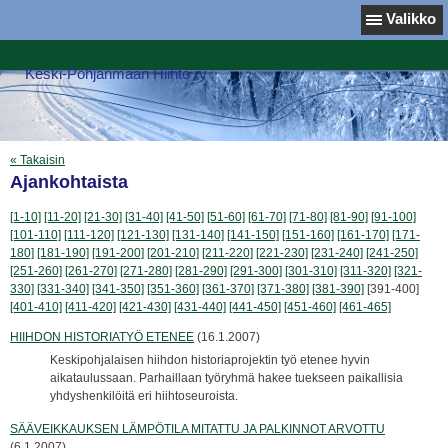
Valikko
Keski-Pohjanmaan Hiihto ry
« Takaisin
Ajankohtaista
[1-10]
[11-20]
[21-30]
[31-40]
[41-50]
[51-60]
[61-70]
[71-80]
[81-90]
[91-100]
[101-110]
[111-120]
[121-130]
[131-140]
[141-150]
[151-160]
[161-170]
[171-
180]
[181-190]
[191-200]
[201-210]
[211-220]
[221-230]
[231-240]
[241-250]
[251-260]
[261-270]
[271-280]
[281-290]
[291-300]
[301-310]
[311-320]
[321-
330]
[331-340]
[341-350]
[351-360]
[361-370]
[371-380]
[381-390]
[391-400]
[401-410]
[411-420]
[421-430]
[431-440]
[441-450]
[451-460]
[461-465]
HIIHDON HISTORIATYÖ ETENEE
(16.1.2007)
Keskipohjalaisen hiihdon historiaprojektin työ etenee hyvin
aikataulussaan. Parhaillaan työryhmä hakee tuekseen paikallisia
yhdyshenkilöitä eri hiihtoseuroista.
SÄÄVEIKKAUKSEN LÄMPÖTILA MITATTU JA PALKINNOT ARVOTTU
(6.1.2007)