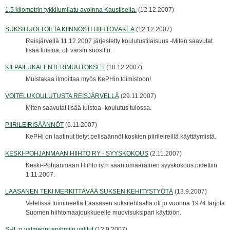
1,5 kilometrin tykkilumilatu avoinna Kaustisella.
(12.12.2007)
SUKSIHUOLTOILTA KIINNOSTI HIIHTOVÄKEÄ
(12.12.2007)
Reisjärvellä 11.12.2007 järjestetty koulutustilaisuus -Miten saavutat
lisää luistoa, oli varsin suosittu.
KILPAILUKALENTERIMUUTOKSET
(10.12.2007)
Muistakaa ilmoittaa myös KePHin toimistoon!
VOITELUKOULUTUSTA REISJÄRVELLÄ
(29.11.2007)
Miten saavutat lisää luistoa -koulutus tulossa.
PIIRILEIRISÄÄNNÖT
(6.11.2007)
KePHi on laatinut tietyt pelisäännöt koskien piirileireillä käyttäymistä.
KESKI-POHJANMAAN HIIHTO RY - SYYSKOKOUS
(2.11.2007)
Keski-Pohjanmaan Hiihto ry:n sääntömääräinen syyskokous pidettiin
1.11.2007.
LAASANEN TEKI MERKITTÄVÄÄ SUKSEN KEHITYSTYÖTÄ
(13.9.2007)
Vetelissä toimineella Laasasen suksitehtaalla oli jo vuonna 1974 tarjota
Suomen hiihtomaajoukkueelle muovisuksipari käyttöön.
SHL:n valmennusryhmiin valitut
(12.9.2007)