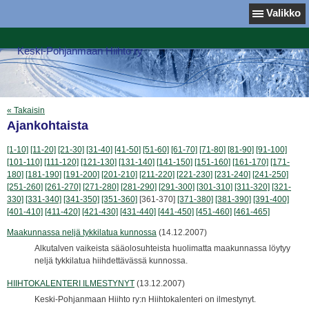
Valikko
Keski-Pohjanmaan Hiihto ry
« Takaisin
Ajankohtaista
[1-10]
[11-20]
[21-30]
[31-40]
[41-50]
[51-60]
[61-70]
[71-80]
[81-90]
[91-100]
[101-110]
[111-120]
[121-130]
[131-140]
[141-150]
[151-160]
[161-170]
[171-
180]
[181-190]
[191-200]
[201-210]
[211-220]
[221-230]
[231-240]
[241-250]
[251-260]
[261-270]
[271-280]
[281-290]
[291-300]
[301-310]
[311-320]
[321-
330]
[331-340]
[341-350]
[351-360]
[361-370]
[371-380]
[381-390]
[391-400]
[401-410]
[411-420]
[421-430]
[431-440]
[441-450]
[451-460]
[461-465]
Maakunnassa neljä tykkilatua kunnossa
(14.12.2007)
Alkutalven vaikeista sääolosuhteista huolimatta maakunnassa löytyy
neljä tykkilatua hiihdettävässä kunnossa.
HIIHTOKALENTERI ILMESTYNYT
(13.12.2007)
Keski-Pohjanmaan Hiihto ry:n Hiihtokalenteri on ilmestynyt.