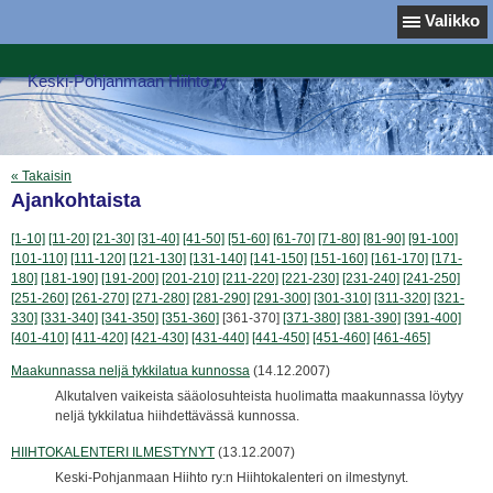
Valikko
Keski-Pohjanmaan Hiihto ry
« Takaisin
Ajankohtaista
[1-10]
[11-20]
[21-30]
[31-40]
[41-50]
[51-60]
[61-70]
[71-80]
[81-90]
[91-100]
[101-110]
[111-120]
[121-130]
[131-140]
[141-150]
[151-160]
[161-170]
[171-
180]
[181-190]
[191-200]
[201-210]
[211-220]
[221-230]
[231-240]
[241-250]
[251-260]
[261-270]
[271-280]
[281-290]
[291-300]
[301-310]
[311-320]
[321-
330]
[331-340]
[341-350]
[351-360]
[361-370]
[371-380]
[381-390]
[391-400]
[401-410]
[411-420]
[421-430]
[431-440]
[441-450]
[451-460]
[461-465]
Maakunnassa neljä tykkilatua kunnossa
(14.12.2007)
Alkutalven vaikeista sääolosuhteista huolimatta maakunnassa löytyy
neljä tykkilatua hiihdettävässä kunnossa.
HIIHTOKALENTERI ILMESTYNYT
(13.12.2007)
Keski-Pohjanmaan Hiihto ry:n Hiihtokalenteri on ilmestynyt.