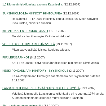
1,5 kilometrin tykkilumilatu avoinna Kaustisella.
(12.12.2007)
SUKSIHUOLTOILTA KIINNOSTI HIIHTOVÄKEÄ
(12.12.2007)
Reisjärvellä 11.12.2007 järjestetty koulutustilaisuus -Miten saavutat
lisää luistoa, oli varsin suosittu.
KILPAILUKALENTERIMUUTOKSET
(10.12.2007)
Muistakaa ilmoittaa myös KePHin toimistoon!
VOITELUKOULUTUSTA REISJÄRVELLÄ
(29.11.2007)
Miten saavutat lisää luistoa -koulutus tulossa.
PIIRILEIRISÄÄNNÖT
(6.11.2007)
KePHi on laatinut tietyt pelisäännöt koskien piirileireillä käyttäymistä.
KESKI-POHJANMAAN HIIHTO RY - SYYSKOKOUS
(2.11.2007)
Keski-Pohjanmaan Hiihto ry:n sääntömääräinen syyskokous pidettiin
1.11.2007.
LAASANEN TEKI MERKITTÄVÄÄ SUKSEN KEHITYSTYÖTÄ
(13.9.2007)
Vetelissä toimineella Laasasen suksitehtaalla oli jo vuonna 1974 tarjota
Suomen hiihtomaajoukkueelle muovisuksipari käyttöön.
SHL:n valmennusryhmiin valitut
(12.9.2007)