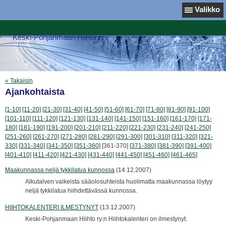
Valikko
Keski-Pohjanmaan Hiihto ry
« Takaisin
Ajankohtaista
[1-10]
[11-20]
[21-30]
[31-40]
[41-50]
[51-60]
[61-70]
[71-80]
[81-90]
[91-100]
[101-110]
[111-120]
[121-130]
[131-140]
[141-150]
[151-160]
[161-170]
[171-
180]
[181-190]
[191-200]
[201-210]
[211-220]
[221-230]
[231-240]
[241-250]
[251-260]
[261-270]
[271-280]
[281-290]
[291-300]
[301-310]
[311-320]
[321-
330]
[331-340]
[341-350]
[351-360]
[361-370]
[371-380]
[381-390]
[391-400]
[401-410]
[411-420]
[421-430]
[431-440]
[441-450]
[451-460]
[461-465]
Maakunnassa neljä tykkilatua kunnossa
(14.12.2007)
Alkutalven vaikeista sääolosuhteista huolimatta maakunnassa löytyy
neljä tykkilatua hiihdettävässä kunnossa.
HIIHTOKALENTERI ILMESTYNYT
(13.12.2007)
Keski-Pohjanmaan Hiihto ry:n Hiihtokalenteri on ilmestynyt.