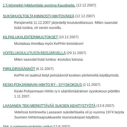
1,5 kilometrin tykkilumilatu avoinna Kaustisella.
(12.12.2007)
SUKSIHUOLTOILTA KIINNOSTI HIIHTOVÄKEÄ
(12.12.2007)
Reisjärvellä 11.12.2007 järjestetty koulutustilaisuus -Miten saavutat
lisää luistoa, oli varsin suosittu.
KILPAILUKALENTERIMUUTOKSET
(10.12.2007)
Muistakaa ilmoittaa myös KePHin toimistoon!
VOITELUKOULUTUSTA REISJÄRVELLÄ
(29.11.2007)
Miten saavutat lisää luistoa -koulutus tulossa.
PIIRILEIRISÄÄNNÖT
(6.11.2007)
KePHi on laatinut tietyt pelisäännöt koskien piirileireillä käyttäymistä.
KESKI-POHJANMAAN HIIHTO RY - SYYSKOKOUS
(2.11.2007)
Keski-Pohjanmaan Hiihto ry:n sääntömääräinen syyskokous pidettiin
1.11.2007.
LAASANEN TEKI MERKITTÄVÄÄ SUKSEN KEHITYSTYÖTÄ
(13.9.2007)
Vetelissä toimineella Laasasen suksitehtaalla oli jo vuonna 1974 tarjota
Suomen hiihtomaajoukkueelle muovisuksipari käyttöön.
SHL:n valmennusryhmiin valitut
(12.9.2007)