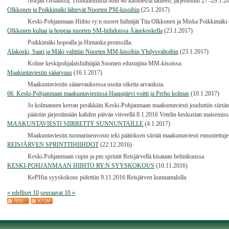
Norjan Ordalissa, Trondheimista noin 40 kilometriä länteen, järjestettiin 27.-29.1
Olkkonen ja Poikkimäki lähtevät Nuorten PM-kisoihin
(25.1.2017)
Keski-Pohjanmaan Hiihto ry:n nuoret hiihtäjät Tiia Olkkonen ja Miska Poikkimäk
Olkkonen kultaa ja hopeaa nuorten SM-hiihdoissa Äänekoskella
(23.1.2017)
Poikkimäki hopealla ja Himanka pronssilla.
Alakoski, Saari ja Mäki valittiin Nuorten MM-kisoihin Yhdysvaltoihin
(23.1.2017)
Kolme keskipohjalaishiihtäjää Suomen edustajina MM-kisoissa.
Maakuntaviestin sääarvaus
(16.1.2017)
Maakuntaviestin sääarvauksessa useita oikeita arvauksia.
66. Keski-Pohjanmaan maakuntaviestissä Haapajärvi voitti ja Perho kolmas
(10.1.2017)
Jo kolmannen kerran peräkkäin Keski-Pohjanmaan maakuntaviesti jouduttiin siirtäm
päästiin järjestämään kahden päivän viiveellä 8.1.2016 Vetelin keskustan maisemissa 
MAAKUNTAVIESTI SIIRRETTY SUNNUNTAILLE
(4.1.2017)
Maakuntaviestin tuomarineuvosto teki päätöksen siirtää maakuntaviesti ennustettuj
REISJÄRVEN SPRINTTIHIIHDOT
(22.12.2016)
Keski-Pohjanmaan cupin ja pm sprintit Reisjärvellä kisataan helmikuussa.
KESKI-POHJANMAAN HIIHTO RY:N SYYSKOKOUS
(10.11.2016)
KePHin syyskokous pidettiin 9.11.2016 Reisjärven kunnantalolla.
« edelliset 10
seuraavat 10 »