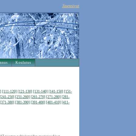
Jäsensivut
nnus
Koulutus
]
[111-120]
[121-130]
[131-140]
[141-150]
[151-
[241-250]
[251-260]
[261-270]
[271-280]
[281-
[371-380]
[381-390]
[391-400]
[401-410]
[411-