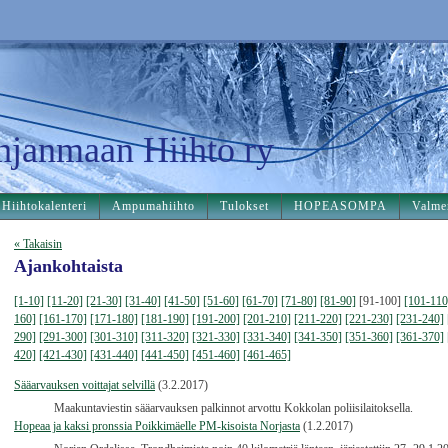
hjanmaan Hiihto ry
Hiihtokalenteri
Ampumahiihto
Tulokset
HOPEASOMPA
Valme
« Takaisin
Ajankohtaista
[1-10]
[11-20]
[21-30]
[31-40]
[41-50]
[51-60]
[61-70]
[71-80]
[81-90]
[91-100]
[101-110
160]
[161-170]
[171-180]
[181-190]
[191-200]
[201-210]
[211-220]
[221-230]
[231-240]
290]
[291-300]
[301-310]
[311-320]
[321-330]
[331-340]
[341-350]
[351-360]
[361-370]
420]
[421-430]
[431-440]
[441-450]
[451-460]
[461-465]
Sääarvauksen voittajat selvillä
(3.2.2017)
Maakuntaviestin sääarvauksen palkinnot arvottu Kokkolan poliisilaitoksella.
Hopeaa ja kaksi pronssia Poikkimäelle PM-kisoista Norjasta
(1.2.2017)