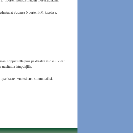
.2017 nuorten pohjoismaiden mestaruuskisat.
i edustavat Suomea Nuorten PM-kisoissa.
ään Loppiaiselta pois pakkasten vuoksi. Viesti
uusituilla latupohjilla.
en pakkasten vuoksi ensi sunnuntaiksi.