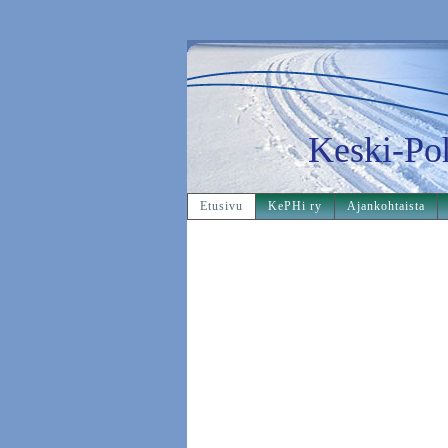
Keski-Po
Etusivu
KePHi ry
Ajankohtaista