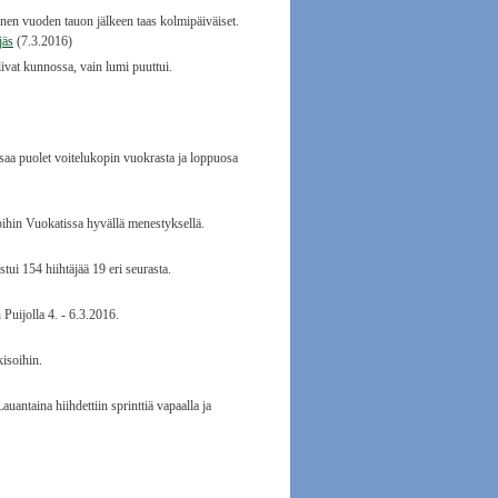
nen vuoden tauon jälkeen taas kolmipäiväiset.
jäs
(7.3.2016)
vat kunnossa, vain lumi puuttui.
aa puolet voitelukopin vuokrasta ja loppuosa
oihin Vuokatissa hyvällä menestyksellä.
ui 154 hiihtäjää 19 eri seurasta.
Puijolla 4. - 6.3.2016.
isoihin.
ntaina hiihdettiin sprinttiä vapaalla ja