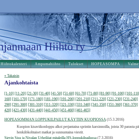
hjanmaan Hiihto ry
Hiihtokalenteri
Ampumahiihto
Tulokset
HOPEASOMPA
Valme
« Takaisin
Ajankohtaista
[1-10]
[11-20]
[21-30]
[31-40]
[41-50]
[51-60]
[61-70]
[71-80]
[81-90]
[91-100]
[101-110
160]
[161-170]
[171-180]
[181-190]
[191-200]
[201-210]
[211-220]
[221-230]
[231-240]
290]
[291-300]
[301-310]
[311-320]
[321-330]
[331-340]
[341-350]
[351-360]
[361-370]
420]
[421-430]
[431-440]
[441-450]
[451-460]
[461-465]
HOPEASOMMAN LOPPUKILPAILUT KÄYTIIN KUOPIOSSA
(15.3.2016)
Kuopion kisaviikonloppu alkoi perjantaina sprintin karsinnoilla, joista 30 parasta p
henkilökohtaiset matkat ja sunnuntaina viestit.
Sievin Sisu ja Nivalan Urheilijat mitaleilla HS-loppukilpailussa
(7.3.2016)