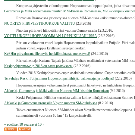
Kuopiossa järjestettiin viikonloppuna Hopeasomman loppukilpailut, jotka olivat mo
Gummerus ja Mäki seitsemänsiä nuorten MM-kisoissa Romaniassa, M20-viestijoukkue nel
Romanian Rasnovissa järjestetyissä nuorten MM-kisoissa kaikki muut osa-alueet oli
NUORTEN PIIRIVIESTIJOUKKUE VALITTU
(2.3.2016)
Nuorten piiriviesti hiihdetään tänä vuonna Ounasvaaralla 12.3.2016.
VOITELUKOPPI HOPEASOMMAN LOPPUKILPAILUSSA
(26.2.2016)
Piiri on vuokrannut voitelukopin Hopeasomman loppukilpailuun Puijolle. Piiri maks
jaetaan voitelukoppia käyttävien seurojen kesken.
KePHin piirvalmentajille myös henkilökohtaista menestystä!
(24.2.2016)
Piirivalmentajat Kuisma Taipale ja Elina Mäkitalo osallistuivat veteraanien MM-kis
Keskipohjanmaa-cup 2016 on saatu päätökseen.
(23.2.2016)
Vuoden 2016 Keskipohjanmaa-cupin osakilpailut ovat ohitse. Cupin sarjoihin osallist
Tervehdys Keski-Pohjanmaan Hopeasompa hiihtäjät, valmentajat ja huoltajat!
(22.2.2016)
Hopeasompasarjojen valtakunnalliset pääkilpailut lähestyvät, ne hiihdetään Kuopion 
Alakoski, Gummerus ja Mäki valittiiin Nuorten MM-kisoihin Romaniaan
(9.2.2016)
Keski-Pohjanmaan Hiihdon seuroista valittiin kolme hiihtäjää edustamaan Suomea k
Alakoski ja Gummerus pronssilla Vöyrin nuorten SM-hiihdoissa
(8.2.2016)
Talven ensimmäiset Nuorten SM-hiihdot olivat Vöyrillä menneenä viikonloppuna. Laua
sunnuntaina oli vuorossa 10 km / 15 km perinteisellä.
« edelliset 10
seuraavat 10 »