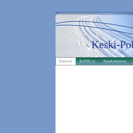
Keski-Po
Etusivu
KePHi ry
Ajankohtaista