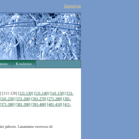
Jäsensivut
nnus
Koulutus
]
[111-120]
[121-130]
[131-140]
[141-150]
[151-
[241-250]
[251-260]
[261-270]
[271-280]
[281-
[371-380]
[381-390]
[391-400]
[401-410]
[411-
ääsi jatkoon. Lauantaina vuorossa oli