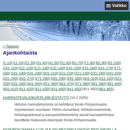
Valikko
Keski-Pohjanmaan Hiihto ry
« Takaisin
Ajankohtaista
[1-10]
[11-20]
[21-30]
[31-40]
[41-50]
[51-60]
[61-70]
[71-80]
[81-90]
[91-100]
[101-110]
[111-120]
[121-130]
[131-140]
[141-150]
[151-160]
[161-170]
[171-
180]
[181-190]
[191-200]
[201-210]
[211-220]
[221-230]
[231-240]
[241-250]
[251-260]
[261-270]
[271-280]
[281-290]
[291-300]
[301-310]
[311-320]
[321-
330]
[331-340]
[341-350]
[351-360]
[361-370]
[371-380]
[381-390]
[391-400]
[401-410]
[411-420]
[421-430]
[431-440]
[441-450]
[451-460]
[461-465]
HARRASTEVALIOKUNTA JÄRJESTÄYTYI
(16.2.2005)
Hiihdon harrastetoiminta on kehittynyt Keski-Pohjanmaalla
myönteiseen suuntaan. Hiihto-olosuhteet, hiihtokoulutoiminta,
hiihtotapahtumat ja kansanhiihtotoiminta vievät harrastehiihdon
tavoitteita mukavasti eteenpäin Keski-Pohjanmaalla.
KESKIPOHJANMAA-CUP JA K-P.N MESTARUUSKISAT REISJÄRVELLÄ