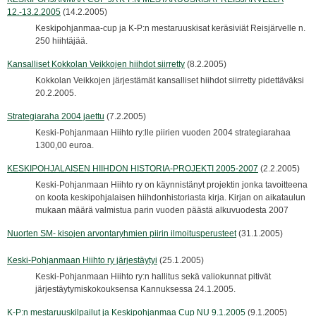
12.-13.2.2005
(14.2.2005)
Keskipohjanmaa-cup ja K-P:n mestaruuskisat keräsiviät Reisjärvelle n.
250 hiihtäjää.
Kansalliset Kokkolan Veikkojen hiihdot siirretty
(8.2.2005)
Kokkolan Veikkojen järjestämät kansalliset hiihdot siirretty pidettäväksi
20.2.2005.
Strategiaraha 2004 jaettu
(7.2.2005)
Keski-Pohjanmaan Hiihto ry:lle piirien vuoden 2004 strategiarahaa
1300,00 euroa.
KESKIPOHJALAISEN HIIHDON HISTORIA-PROJEKTI 2005-2007
(2.2.2005)
Keski-Pohjanmaan Hiihto ry on käynnistänyt projektin jonka tavoitteena
on koota keskipohjalaisen hiihdonhistoriasta kirja. Kirjan on aikataulun
mukaan määrä valmistua parin vuoden päästä alkuvuodesta 2007
Nuorten SM- kisojen arvontaryhmien piirin ilmoitusperusteet
(31.1.2005)
Keski-Pohjanmaan Hiihto ry järjestäytyi
(25.1.2005)
Keski-Pohjanmaan Hiihto ry:n hallitus sekä valiokunnat pitivät
järjestäytymiskokouksensa Kannuksessa 24.1.2005.
K-P:n mestaruuskilpailut ja Keskipohjanmaa Cup NU 9.1.2005
(9.1.2005)