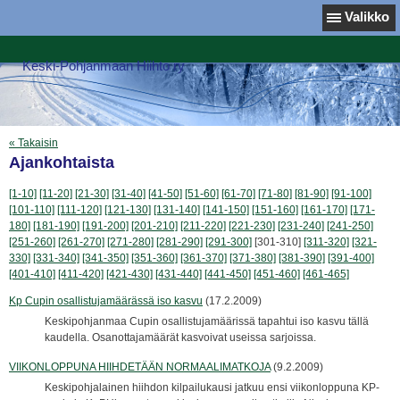
Valikko
Keski-Pohjanmaan Hiihto ry
« Takaisin
Ajankohtaista
[1-10]
[11-20]
[21-30]
[31-40]
[41-50]
[51-60]
[61-70]
[71-80]
[81-90]
[91-100]
[101-110]
[111-120]
[121-130]
[131-140]
[141-150]
[151-160]
[161-170]
[171-
180]
[181-190]
[191-200]
[201-210]
[211-220]
[221-230]
[231-240]
[241-250]
[251-260]
[261-270]
[271-280]
[281-290]
[291-300]
[301-310]
[311-320]
[321-
330]
[331-340]
[341-350]
[351-360]
[361-370]
[371-380]
[381-390]
[391-400]
[401-410]
[411-420]
[421-430]
[431-440]
[441-450]
[451-460]
[461-465]
Kp Cupin osallistujamäärässä iso kasvu
(17.2.2009)
Keskipohjanmaa Cupin osallistujamäärissä tapahtui iso kasvu tällä
kaudella. Osanottajamäärät kasvoivat useissa sarjoissa.
VIIKONLOPPUNA HIIHDETÄÄN NORMAALIMATKOJA
(9.2.2009)
Keskipohjalainen hiihdon kilpailukausi jatkuu ensi viikonloppuna KP-