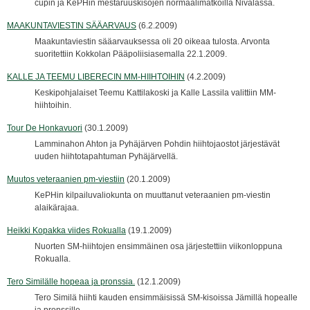
cupin ja KePHin mestaruuskisojen normaalimatkoilla Nivalassa.
MAAKUNTAVIESTIN SÄÄARVAUS
(6.2.2009)
Maakuntaviestin sääarvauksessa oli 20 oikeaa tulosta. Arvonta
suoritettiin Kokkolan Pääpoliisiasemalla 22.1.2009.
KALLE JA TEEMU LIBERECIN MM-HIIHTOIHIN
(4.2.2009)
Keskipohjalaiset Teemu Kattilakoski ja Kalle Lassila valittiin MM-
hiihtoihin.
Tour De Honkavuori
(30.1.2009)
Lamminahon Ahton ja Pyhäjärven Pohdin hiihtojaostot järjestävät
uuden hiihtotapahtuman Pyhäjärvellä.
Muutos veteraanien pm-viestiin
(20.1.2009)
KePHin kilpailuvaliokunta on muuttanut veteraanien pm-viestin
alaikärajaa.
Heikki Kopakka viides Rokualla
(19.1.2009)
Nuorten SM-hiihtojen ensimmäinen osa järjestettiin viikonloppuna
Rokualla.
Tero Similälle hopeaa ja pronssia.
(12.1.2009)
Tero Similä hiihti kauden ensimmäisissä SM-kisoissa Jämillä hopealle