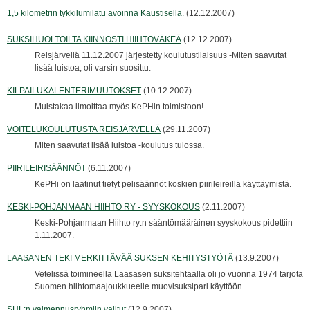
1,5 kilometrin tykkilumilatu avoinna Kaustisella.
(12.12.2007)
SUKSIHUOLTOILTA KIINNOSTI HIIHTOVÄKEÄ
(12.12.2007)
Reisjärvellä 11.12.2007 järjestetty koulutustilaisuus -Miten saavutat
lisää luistoa, oli varsin suosittu.
KILPAILUKALENTERIMUUTOKSET
(10.12.2007)
Muistakaa ilmoittaa myös KePHin toimistoon!
VOITELUKOULUTUSTA REISJÄRVELLÄ
(29.11.2007)
Miten saavutat lisää luistoa -koulutus tulossa.
PIIRILEIRISÄÄNNÖT
(6.11.2007)
KePHi on laatinut tietyt pelisäännöt koskien piirileireillä käyttäymistä.
KESKI-POHJANMAAN HIIHTO RY - SYYSKOKOUS
(2.11.2007)
Keski-Pohjanmaan Hiihto ry:n sääntömääräinen syyskokous pidettiin
1.11.2007.
LAASANEN TEKI MERKITTÄVÄÄ SUKSEN KEHITYSTYÖTÄ
(13.9.2007)
Vetelissä toimineella Laasasen suksitehtaalla oli jo vuonna 1974 tarjota
Suomen hiihtomaajoukkueelle muovisuksipari käyttöön.
SHL:n valmennusryhmiin valitut
(12.9.2007)