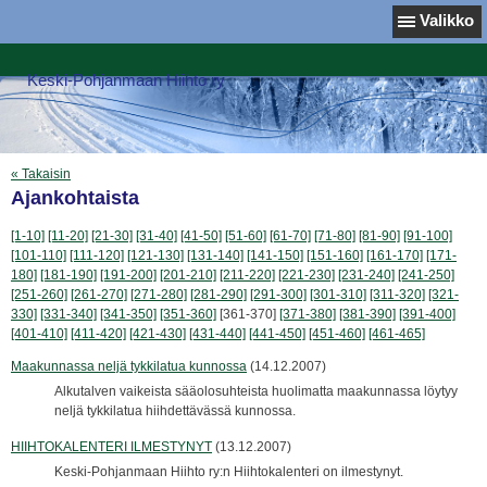
Valikko
Keski-Pohjanmaan Hiihto ry
« Takaisin
Ajankohtaista
[1-10]
[11-20]
[21-30]
[31-40]
[41-50]
[51-60]
[61-70]
[71-80]
[81-90]
[91-100]
[101-110]
[111-120]
[121-130]
[131-140]
[141-150]
[151-160]
[161-170]
[171-
180]
[181-190]
[191-200]
[201-210]
[211-220]
[221-230]
[231-240]
[241-250]
[251-260]
[261-270]
[271-280]
[281-290]
[291-300]
[301-310]
[311-320]
[321-
330]
[331-340]
[341-350]
[351-360]
[361-370]
[371-380]
[381-390]
[391-400]
[401-410]
[411-420]
[421-430]
[431-440]
[441-450]
[451-460]
[461-465]
Maakunnassa neljä tykkilatua kunnossa
(14.12.2007)
Alkutalven vaikeista sääolosuhteista huolimatta maakunnassa löytyy
neljä tykkilatua hiihdettävässä kunnossa.
HIIHTOKALENTERI ILMESTYNYT
(13.12.2007)
Keski-Pohjanmaan Hiihto ry:n Hiihtokalenteri on ilmestynyt.