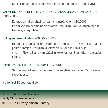
Keski-Pohjanmaan Hiihto ry:n toinen seuratiedote on ilmestynyt.
VALMENNUKSEN KEHITTÄMISHANKE JATKAA KESÄTAUON JÄLKEEN
(20.9.2005)
Kolmas eri lajien yhteinen valmennuspäivä on 8.10.2005
Kannuksessa, teemoinaan nuoren urheillijan uran rakentaminen ja
kestävyysharjoittelu.
Hiihtäjien JukuJuku-leiri 2005
(5.9.2005)
Hiihdon lajileirillä oli tänä vuonna 31 reipasta 10–15-vuotiasta tyttö ja
poika hiihtäjää. Porukan yhteishenki muodostui tiiviiksi jo
ensimmäisenä iltana kun päästiin kokeilemaan tiimiradan haastavia
tehtäviä.
Piirileiri Vuokatissa 16.-19.9.2005
(1.9.2005)
Seuraava, kaikkien valmennusryhmien yhteinen piirileiri Vuokatissa
syyskuussa.
« edelliset 10
seuraavat 10 »
Keski-Pohjanmaan Hiihto ry
Tehty Yhdistysavaimella
©
2026 Keski-Pohjanmaan Hiihto ry