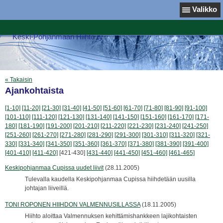
Valikko
Keski-Pohjanmaan Hiihto ry
« Takaisin
Ajankohtaista
[1-10]
[11-20]
[21-30]
[31-40]
[41-50]
[51-60]
[61-70]
[71-80]
[81-90]
[91-100]
[101-110]
[111-120]
[121-130]
[131-140]
[141-150]
[151-160]
[161-170]
[171-
180]
[181-190]
[191-200]
[201-210]
[211-220]
[221-230]
[231-240]
[241-250]
[251-260]
[261-270]
[271-280]
[281-290]
[291-300]
[301-310]
[311-320]
[321-
330]
[331-340]
[341-350]
[351-360]
[361-370]
[371-380]
[381-390]
[391-400]
[401-410]
[411-420]
[421-430]
[431-440]
[441-450]
[451-460]
[461-465]
Keskipohjanmaa Cupissa uudet liivit
(28.11.2005)
Tulevalla kaudella Keskipohjanmaa Cupissa hiihdetään uusilla
johtajan liiveillä.
TONI ROPONEN HIIHDON VALMENNUSILLASSA
(18.11.2005)
Hiihto aloittaa Valmennuksen kehittämishankkeen lajikohtaisten