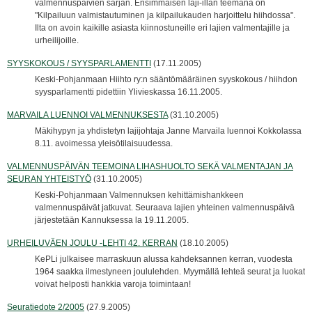
valmennuspäivien sarjan. Ensimmäisen laji-illan teemana on
"Kilpailuun valmistautuminen ja kilpailukauden harjoittelu hiihdossa".
Ilta on avoin kaikille asiasta kiinnostuneille eri lajien valmentajille ja
urheilijoille.
SYYSKOKOUS / SYYSPARLAMENTTI
(17.11.2005)
Keski-Pohjanmaan Hiihto ry:n sääntömääräinen syyskokous / hiihdon
syysparlamentti pidettiin Ylivieskassa 16.11.2005.
MARVAILA LUENNOI VALMENNUKSESTA
(31.10.2005)
Mäkihypyn ja yhdistetyn lajijohtaja Janne Marvaila luennoi Kokkolassa
8.11. avoimessa yleisötilaisuudessa.
VALMENNUSPÄIVÄN TEEMOINA LIHASHUOLTO SEKÄ VALMENTAJAN JA
SEURAN YHTEISTYÖ
(31.10.2005)
Keski-Pohjanmaan Valmennuksen kehittämishankkeen
valmennuspäivät jatkuvat. Seuraava lajien yhteinen valmennuspäivä
järjestetään Kannuksessa la 19.11.2005.
URHEILUVÄEN JOULU -LEHTI 42. KERRAN
(18.10.2005)
KePLi julkaisee marraskuun alussa kahdeksannen kerran, vuodesta
1964 saakka ilmestyneen joululehden. Myymällä lehteä seurat ja luokat
voivat helposti hankkia varoja toimintaan!
Seuratiedote 2/2005
(27.9.2005)