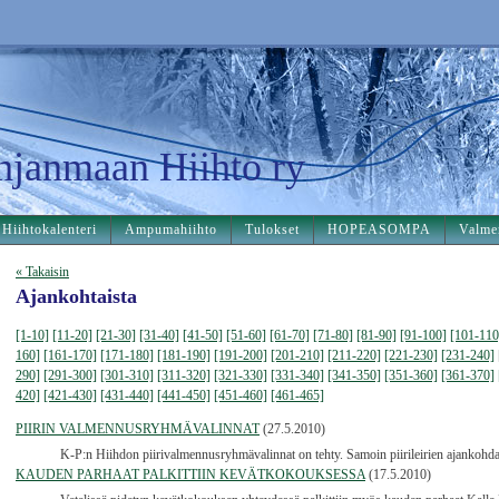
hjanmaan Hiihto ry
Hiihtokalenteri
Ampumahiihto
Tulokset
HOPEASOMPA
Valme
« Takaisin
Ajankohtaista
[1-10]
[11-20]
[21-30]
[31-40]
[41-50]
[51-60]
[61-70]
[71-80]
[81-90]
[91-100]
[101-110
160]
[161-170]
[171-180]
[181-190]
[191-200]
[201-210]
[211-220]
[221-230]
[231-240]
290]
[291-300]
[301-310]
[311-320]
[321-330]
[331-340]
[341-350]
[351-360]
[361-370]
420]
[421-430]
[431-440]
[441-450]
[451-460]
[461-465]
PIIRIN VALMENNUSRYHMÄVALINNAT
(27.5.2010)
K-P:n Hiihdon piirivalmennusryhmävalinnat on tehty. Samoin piirileirien ajankohdat 
KAUDEN PARHAAT PALKITTIIN KEVÄTKOKOUKSESSA
(17.5.2010)