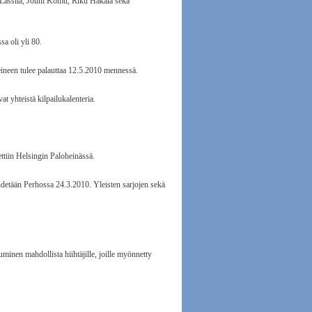
 Lassila, Jouni Komu, Riku Hakala sekä
a oli yli 80.
neen tulee palauttaa 12.5.2010 mennessä.
 yhteistä kilpailukalenteria.
ttiin Helsingin Paloheinässä.
hdetään Perhossa 24.3.2010. Yleisten sarjojen sekä
inen mahdollista hiihtäjille, joille myönnetty