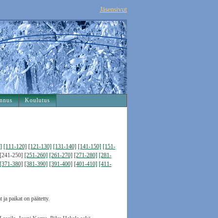
Jäsensivut
nnus
Koulutus
]
[111-120]
[121-130]
[131-140]
[141-150]
[151-
[241-250]
[251-260]
[261-270]
[271-280]
[281-
[371-380]
[381-390]
[391-400]
[401-410]
[411-
ja paikat on päätetty.