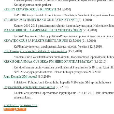
Vetelissä pidetyn kevätkokouksen yhteydessä palkittiin myös kauden parhaat Kalle
Keskipohjanmaa-cupin parhaat.
KEPHIN KEVÄTKOKOUS KIINNOSTI
(14.5.2010)
K-P:n Hiihto ry:n kevätkokous kiinnosti. Osallistujia Vetelissä pidetyssä kokouksess
VALMENNUSRYHMIIN HAKU ON KÄYNNISTYNYT
(21.4.2010)
Kauden 2010-2011 piirivalmennusryhmiin haku on käynnistynyt. Hakemukset liittei
MAASTOHIIHTO JA AMPUMAHIIHTO YHTEISTYÖHÖN
(21.4.2010)
Keski-Pohjanmaan Hiihto ry ja Keski-Pohjanmaan ampumahiihtojaosto suunnittelevat
KEVÄTKOKOUS JA PALKITSEMISTILAISUUS 12.5.2010
(21.4.2010)
KePHin kevätkokous ja palkitsemistilaisuus pidetään Vetelissä 12.5.2010.
Riku Hakala jäi 7 sekuntia mitalista Hopeasommassa
(15.3.2010)
Suomen suurin väliaikalähtöinen hiihtokilpailu, Hopeasomman loppukilpailu, hiihde
KESKIPOHJANMAA-CUP SEKÄ PM-HIIHDOT PITKÄT MATKAT
(8.3.2010)
Keskipohjanmaa-cupin viimeinen osakilpailu sekä vetaraanien ja 18-v. pm-kisat hii
N/M 20 -sarjojen pm-kisat ovat Helenan hiihtojen yhteydessä 21.3.2010.
Jouni Komulle SM-hopeaa!
(8.3.2010)
Pyhäjärven Pohdin Jouni Komu hiihti hopealle M20 sarjan SM-sprinttihiihdossa.
Hopeasomman loppukilpailu maaliskuussa
(2.3.2010)
Pakilan Veto järjestää Hopeasomman loppukilpailun 13.-14.3.2010. Jälki-ilmoittautum
edustusoikeus.
« edelliset 10
seuraavat 10 »