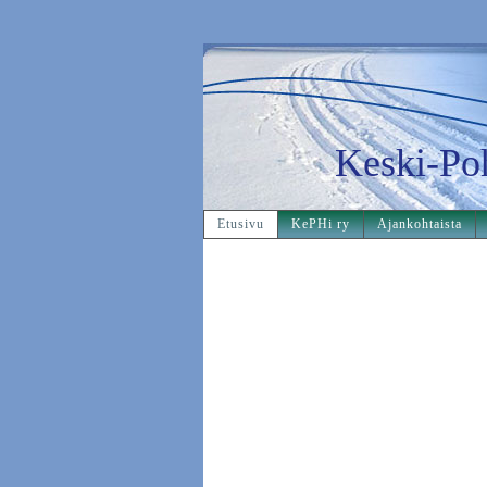
Keski-Po
Etusivu
KePHi ry
Ajankohtaista