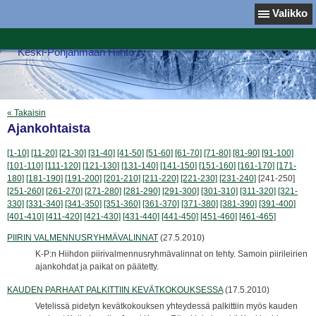
Valikko
Keski-Pohjanmaan Hiihto ry
« Takaisin
Ajankohtaista
[1-10]
[11-20]
[21-30]
[31-40]
[41-50]
[51-60]
[61-70]
[71-80]
[81-90]
[91-100]
[101-110]
[111-120]
[121-130]
[131-140]
[141-150]
[151-160]
[161-170]
[171-
180]
[181-190]
[191-200]
[201-210]
[211-220]
[221-230]
[231-240]
[241-250]
[251-260]
[261-270]
[271-280]
[281-290]
[291-300]
[301-310]
[311-320]
[321-
330]
[331-340]
[341-350]
[351-360]
[361-370]
[371-380]
[381-390]
[391-400]
[401-410]
[411-420]
[421-430]
[431-440]
[441-450]
[451-460]
[461-465]
PIIRIN VALMENNUSRYHMÄVALINNAT
(27.5.2010)
K-P:n Hiihdon piirivalmennusryhmävalinnat on tehty. Samoin piirileirien
ajankohdat ja paikat on päätetty.
KAUDEN PARHAAT PALKITTIIN KEVÄTKOKOUKSESSA
(17.5.2010)
Vetelissä pidetyn kevätkokouksen yhteydessä palkittiin myös kauden