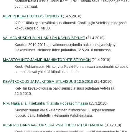
parhaat Kalle Lassila, Jouni Komu, Riku Hakala sekä Keskipohjanmaa-
cupin parhaat.
KEPHIN KEVÄTKOKOUS KIINNOSTI
(14.5.2010)
K-P:n Hiihto ry:n kevätkokous kiinnosti. Osallistujia Vetelissä pidetyssä
kokouksessa oli yli 80.
VALMENNUSRYHMIIN HAKU ON KÄYNNISTYNYT
(21.4.2010)
Kauden 2010-2011 piirivalmennusryhmiin haku on käynnistynyt.
Hakemukset liitteineen tulee palauttaa 12.5.2010 mennessä.
MAASTOHIIHTO JA AMPUMAHIIHTO YHTEISTYÖHÖN
(21.4.2010)
Keski-Pohjanmaan Hiihto ry ja Keski-Pohjanmaan ampumahiihtojaosto
suunnittelevat yhteistä kilpailukalenteria.
KEVÄTKOKOUS JA PALKITSEMISTILAISUUS 12.5.2010
(21.4.2010)
KePHin kevätkokous ja palkitsemistilaisuus pidetään Vetelissä
12.5.2010.
Riku Hakala jäi 7 sekuntia mitalista Hopeasommassa
(15.3.2010)
Suomen suurin väliaikalähtöinen hiihtokilpailu, Hopeasomman
loppukilpailu, hiihdettiin Helsingin Paloheinässä.
KESKIPOHJANMAA-CUP SEKÄ PM-HIIHDOT PITKÄT MATKAT
(8.3.2010)