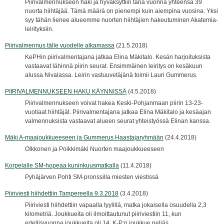
Piirivalmennukseen haki ja hyväksyttiin tänä vuonna yhteensä 39
nuorta hiihtäjää. Tämä määrä on pienempi kuin aiempina vuosina. Yksi
syy tähän lienee alueemme nuorten hiihtäjien hakeutuminen Akatemia-
leirityksiin.
Piirivalmennus tälle vuodelle alkamassa
(21.5.2018)
KePHin piirivalmentajana jatkaa Elina Mäkitalo. Kesän harjoituksista
vastaavat lähinnä piirin seurat. Ensimmäinen leiritys on kesäkuun
alussa Nivalassa. Leirin vastuuvetäjänä toimii Lauri Gummerus.
PIIRIVALMENNUKSEEN HAKU KÄYNNISSÄ
(4.5.2018)
Piirivalmennukseen voivat hakea Keski-Pohjanmaan piirin 13-23-
vuotiaat hiihtäjät. Piirivalmentajana jatkaa Elina Mäkitalo ja kesäajan
valmennuksista vastaavat alueen seurat yhteistyössä Elinan kanssa.
Mäki A-maajoukkueeseen ja Gummerus Haastajaryhmään
(24.4.2018)
Olkkonen ja Poikkimäki Nuorten maajoukkueeseen
Korpelalle SM-hopeaa kuninkuusmatkalla
(11.4.2018)
Pyhäjärven Pohti SM-pronssilla miesten viestissä
Piiriviesti hiihdettiin Tampereella 9.3.2018
(3.4.2018)
Piiriviesti hiihdettiin vapaalla tyylillä, matka jokaisella osuudella 2,3
kilometriä. Joukkueita oli ilmoittautunut piiriviestiin 11, kun
edellisvuonna joukkueita oli 14. K-P:n joukkue neljäs.