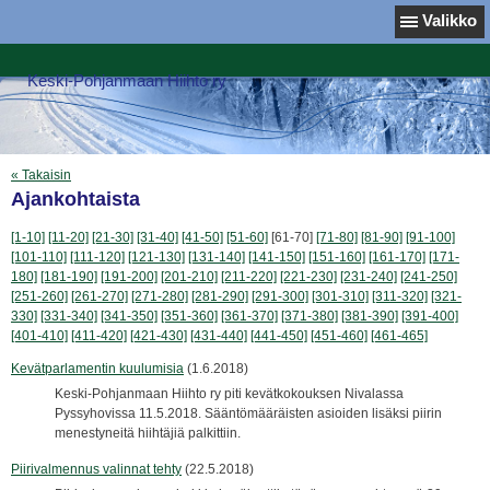
Valikko
Keski-Pohjanmaan Hiihto ry
« Takaisin
Ajankohtaista
[1-10]
[11-20]
[21-30]
[31-40]
[41-50]
[51-60]
[61-70]
[71-80]
[81-90]
[91-100]
[101-110]
[111-120]
[121-130]
[131-140]
[141-150]
[151-160]
[161-170]
[171-
180]
[181-190]
[191-200]
[201-210]
[211-220]
[221-230]
[231-240]
[241-250]
[251-260]
[261-270]
[271-280]
[281-290]
[291-300]
[301-310]
[311-320]
[321-
330]
[331-340]
[341-350]
[351-360]
[361-370]
[371-380]
[381-390]
[391-400]
[401-410]
[411-420]
[421-430]
[431-440]
[441-450]
[451-460]
[461-465]
Kevätparlamentin kuulumisia
(1.6.2018)
Keski-Pohjanmaan Hiihto ry piti kevätkokouksen Nivalassa
Pyssyhovissa 11.5.2018. Sääntömääräisten asioiden lisäksi piirin
menestyneitä hiihtäjiä palkittiin.
Piirivalmennus valinnat tehty
(22.5.2018)