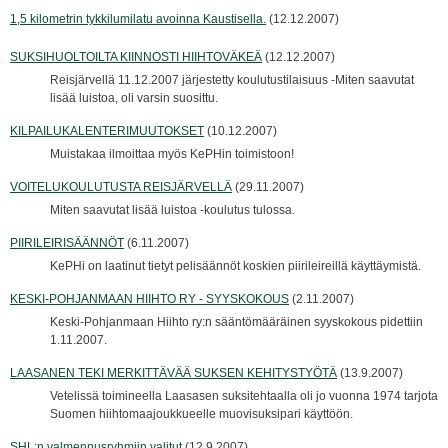
1,5 kilometrin tykkilumilatu avoinna Kaustisella.
(12.12.2007)
SUKSIHUOLTOILTA KIINNOSTI HIIHTOVÄKEÄ
(12.12.2007)
Reisjärvellä 11.12.2007 järjestetty koulutustilaisuus -Miten saavutat
lisää luistoa, oli varsin suosittu.
KILPAILUKALENTERIMUUTOKSET
(10.12.2007)
Muistakaa ilmoittaa myös KePHin toimistoon!
VOITELUKOULUTUSTA REISJÄRVELLÄ
(29.11.2007)
Miten saavutat lisää luistoa -koulutus tulossa.
PIIRILEIRISÄÄNNÖT
(6.11.2007)
KePHi on laatinut tietyt pelisäännöt koskien piirileireillä käyttäymistä.
KESKI-POHJANMAAN HIIHTO RY - SYYSKOKOUS
(2.11.2007)
Keski-Pohjanmaan Hiihto ry:n sääntömääräinen syyskokous pidettiin
1.11.2007.
LAASANEN TEKI MERKITTÄVÄÄ SUKSEN KEHITYSTYÖTÄ
(13.9.2007)
Vetelissä toimineella Laasasen suksitehtaalla oli jo vuonna 1974 tarjota
Suomen hiihtomaajoukkueelle muovisuksipari käyttöön.
SHL:n valmennusryhmiin valitut
(12.9.2007)