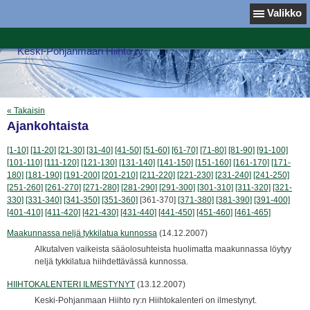
Valikko
Keski-Pohjanmaan Hiihto ry
« Takaisin
Ajankohtaista
[1-10]
[11-20]
[21-30]
[31-40]
[41-50]
[51-60]
[61-70]
[71-80]
[81-90]
[91-100]
[101-110]
[111-120]
[121-130]
[131-140]
[141-150]
[151-160]
[161-170]
[171-
180]
[181-190]
[191-200]
[201-210]
[211-220]
[221-230]
[231-240]
[241-250]
[251-260]
[261-270]
[271-280]
[281-290]
[291-300]
[301-310]
[311-320]
[321-
330]
[331-340]
[341-350]
[351-360]
[361-370]
[371-380]
[381-390]
[391-400]
[401-410]
[411-420]
[421-430]
[431-440]
[441-450]
[451-460]
[461-465]
Maakunnassa neljä tykkilatua kunnossa
(14.12.2007)
Alkutalven vaikeista sääolosuhteista huolimatta maakunnassa löytyy
neljä tykkilatua hiihdettävässä kunnossa.
HIIHTOKALENTERI ILMESTYNYT
(13.12.2007)
Keski-Pohjanmaan Hiihto ry:n Hiihtokalenteri on ilmestynyt.