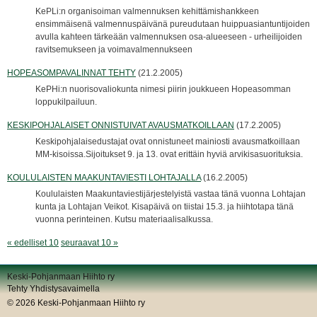
KePLi:n organisoiman valmennuksen kehittämishankkeen
ensimmäisenä valmennuspäivänä pureudutaan huippuasiantuntijoiden
avulla kahteen tärkeään valmennuksen osa-alueeseen - urheilijoiden
ravitsemukseen ja voimavalmennukseen
HOPEASOMPAVALINNAT TEHTY
(21.2.2005)
KePHi:n nuorisovaliokunta nimesi piirin joukkueen Hopeasomman
loppukilpailuun.
KESKIPOHJALAISET ONNISTUIVAT AVAUSMATKOILLAAN
(17.2.2005)
Keskipohjalaisedustajat ovat onnistuneet mainiosti avausmatkoillaan
MM-kisoissa.Sijoitukset 9. ja 13. ovat erittäin hyviä arvikisasuorituksia.
KOULULAISTEN MAAKUNTAVIESTI LOHTAJALLA
(16.2.2005)
Koululaisten Maakuntaviestijärjestelyistä vastaa tänä vuonna Lohtajan
kunta ja Lohtajan Veikot. Kisapäivä on tiistai 15.3. ja hiihtotapa tänä
vuonna perinteinen. Kutsu materiaalisalkussa.
« edelliset 10
seuraavat 10 »
Keski-Pohjanmaan Hiihto ry
Tehty Yhdistysavaimella
©
2026 Keski-Pohjanmaan Hiihto ry