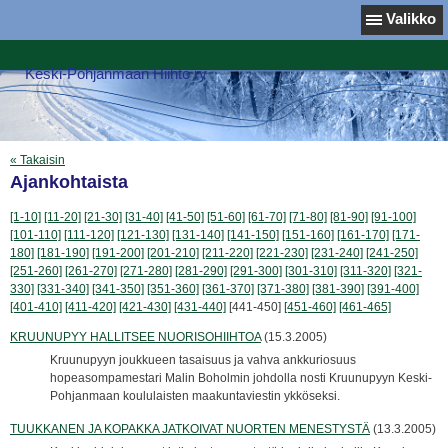
Valikko
Keski-Pohjanmaan Hiihto ry
« Takaisin
Ajankohtaista
[1-10]
[11-20]
[21-30]
[31-40]
[41-50]
[51-60]
[61-70]
[71-80]
[81-90]
[91-100]
[101-110]
[111-120]
[121-130]
[131-140]
[141-150]
[151-160]
[161-170]
[171-
180]
[181-190]
[191-200]
[201-210]
[211-220]
[221-230]
[231-240]
[241-250]
[251-260]
[261-270]
[271-280]
[281-290]
[291-300]
[301-310]
[311-320]
[321-
330]
[331-340]
[341-350]
[351-360]
[361-370]
[371-380]
[381-390]
[391-400]
[401-410]
[411-420]
[421-430]
[431-440]
[441-450]
[451-460]
[461-465]
KRUUNUPYY HALLITSEE NUORISOHIIHTOA
(15.3.2005)
Kruunupyyn joukkueen tasaisuus ja vahva ankkuriosuus
hopeasompamestari Malin Boholmin johdolla nosti Kruunupyyn Keski-
Pohjanmaan koululaisten maakuntaviestin ykköseksi.
TUUKKANEN JA KOPAKKA JATKOIVAT NUORTEN MENESTYSTÄ
(13.3.2005)