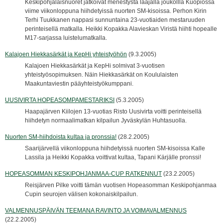
Keskipohjalaisnuoret jatkoivat menestystä laajalla joukollla Kuopiossa
viime viikonloppuna hiihdetyissä nuorten SM-kisoissa. Perhon Kirin
Terhi Tuukkanen nappasi sunnuntaina 23-vuotiaiden mestaruuden
perinteisellä matkalla. Heikki Kopakka Alavieskan Viristä hiihti hopealle
M17-sarjassa luistelumatkalla.
Kalajoen Hiekkasärkät ja KepHi yhteistyöhön
(9.3.2005)
Kalajoen Hiekkasärkät ja KepHi solmivat 3-vuotisen
yhteistyösopimuksen. Näin Hiekkasärkät on Koululaisten
Maakuntaviestin pääyhteistyökumppani.
UUSIVIRTA HOPEASOMPAMESTARIKSI
(5.3.2005)
Haapajärven Kiilojen 13-vuotias Risto Uusivirta voitti perinteisellä
hiihdetyn normaalimatkan kilpailun Jyväskylän Huhtasuolla.
Nuorten SM-hiihdoista kultaa ja pronssia!
(28.2.2005)
Saarijärvellä viikonloppuna hiihdetyissä nuorten SM-kisoissa Kalle
Lassila ja Heikki Kopakka voittivat kultaa, Tapani Kärjälle pronssi!
HOPEASOMMAN KESKIPOHJANMAA-CUP RATKENNUT
(23.2.2005)
Reisjärven Pilke voitti tämän vuotisen Hopeasomman Keskipohjanmaa
Cupin seurojen välisen kokonaiskilpailun.
VALMENNUSPÄIVÄN TEEMANA RAVINTO JA VOIMAVALMENNUS
(22.2.2005)