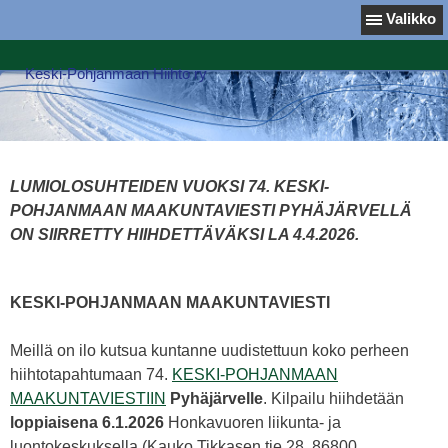
Valikko
Keski-Pohjanmaan Hiihto ry
LUMIOLOSUHTEIDEN VUOKSI 74. KESKI-
POHJANMAAN MAAKUNTAVIESTI PYHÄJÄRVELLÄ
ON SIIRRETTY HIIHDETTÄVÄKSI LA 4.4.2026.
KESKI-POHJANMAAN MAAKUNTAVIESTI
Meillä on ilo kutsua kuntanne uudistettuun koko perheen
hiihtotapahtumaan 74.
KESKI-POHJANMAAN
MAAKUNTAVIESTIIN
Pyhäjärvelle
. Kilpailu hiihdetään
loppiaisena 6.1.2026
Honkavuoren liikunta- ja
luontokeskuksella (Kauko Tikkasen tie 28, 86800