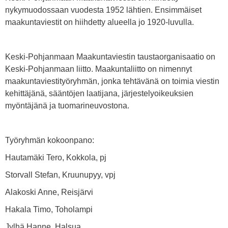
nykymuodossaan vuodesta 1952 lähtien. Ensimmäiset
maakuntaviestit on hiihdetty alueella jo 1920-luvulla.
Keski-Pohjanmaan Maakuntaviestin taustaorganisaatio on
Keski-Pohjanmaan liitto. Maakuntaliitto on nimennyt
maakuntaviestityöryhmän, jonka tehtävänä on toimia viestin
kehittäjänä, sääntöjen laatijana, järjestelyoikeuksien
myöntäjänä ja tuomarineuvostona.
Työryhmän kokoonpano:
Hautamäki Tero, Kokkola, pj
Storvall Stefan, Kruunupyy, vpj
Alakoski Anne, Reisjärvi
Hakala Timo, Toholampi
Jylhä Hanne, Halsua