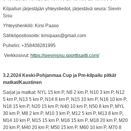
Kilpailun järjestäjän yhteystiedot, järjestävä seura: Sievin
Sisu
Yhteyshenkilö: Kirsi Paaso
Sähköpostiosoite: kirsipaas@gmail.com
Puhelin: +358408281995
Verkkosivut:
https://sievinsisu.sporttisaitti.com/
3.2.2024
Keski-Pohjanmaa Cup ja Pm-kilpailu pitkät
matkat/Kaustinen
Sarjat ja matkat: NYL 15 km P, N8 2 km P, N10 3 km P, N12
5 km P, N13 5 km P, N14 8 km P, N15 10 km P, N16 10 km P,
N18 15 km P, N20 15 km P, N40 10 km P, N50 8 km P, MYL
30 km P, M8 2 km P, M10 3 km P, M12 5 km P, M13 8 km P,
M14 10 km P, M15 15 km P, M16 15 km P, M18 20 km P, M20
20 km P, M40 20 km P, M50 15 km P, M60 10 km P, M70 8