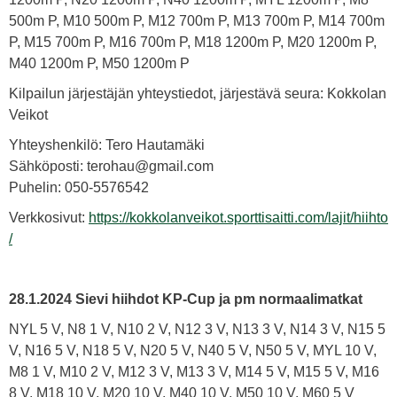
500m P, M10 500m P, M12 700m P, M13 700m P, M14 700m
P, M15 700m P, M16 700m P, M18 1200m P, M20 1200m P,
M40 1200m P, M50 1200m P
Kilpailun järjestäjän yhteystiedot, järjestävä seura: Kokkolan
Veikot
Yhteyshenkilö: Tero Hautamäki
Sähköposti: terohau@gmail.com
Puhelin: 050-5576542
Verkkosivut:
https://kokkolanveikot.sporttisaitti.com/lajit/hiihto
/
28.1.2024
Sievi hiihdot KP-Cup ja pm normaalimatkat
NYL 5 V, N8 1 V, N10 2 V, N12 3 V, N13 3 V, N14 3 V, N15 5
V, N16 5 V, N18 5 V, N20 5 V, N40 5 V, N50 5 V, MYL 10 V,
M8 1 V, M10 2 V, M12 3 V, M13 3 V, M14 5 V, M15 5 V, M16
8 V, M18 10 V, M20 10 V, M40 10 V, M50 10 V, M60 5 V