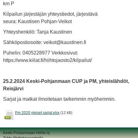
km P
Kilpailun järjestäjän yhteystiedot, järjestävä
seura: Kaustisen Pohjan-Veikot
Yhteyshenkilö: Tanja Kaustinen
Sähköpostiosoite: veikot@kaustinen.fi
Puhelin: 0405228977 Verkkosivut:
https://www.kiilat.fi/hiihtojaosto2/kilpailut/
25.2.2024 Keski-Pohjanmaan CUP ja PM, yhteislähdöt,
Reisjärvi
Sarjat ja matkat ilmoitetaan tarkemmin myöhemmin.
Pm 2020 yleiset sarjat.xlsx
(12 kB)
Keski-Pohjanmaan Hiihto ry