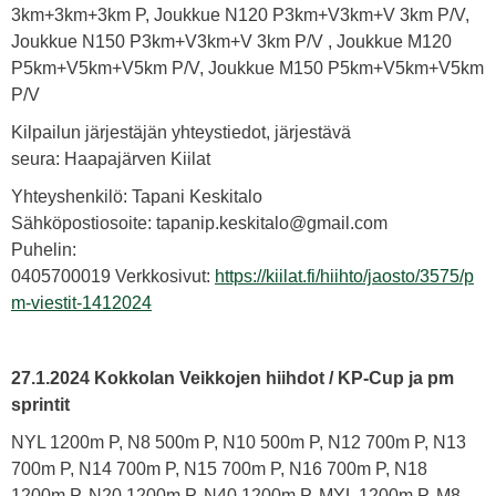
3km+3km+3km P, Joukkue N120 P3km+V3km+V 3km P/V,
Joukkue N150 P3km+V3km+V 3km P/V , Joukkue M120
P5km+V5km+V5km P/V, Joukkue M150 P5km+V5km+V5km
P/V
Kilpailun järjestäjän yhteystiedot, järjestävä
seura: Haapajärven Kiilat
Yhteyshenkilö: Tapani Keskitalo
Sähköpostiosoite: tapanip.keskitalo@gmail.com
Puhelin:
0405700019 Verkkosivut:
https://kiilat.fi/hiihto/jaosto/3575/p
m-viestit-1412024
27.1.2024
Kokkolan Veikkojen hiihdot / KP-Cup ja pm
sprintit
NYL 1200m P, N8 500m P, N10 500m P, N12 700m P, N13
700m P, N14 700m P, N15 700m P, N16 700m P, N18
1200m P, N20 1200m P, N40 1200m P, MYL 1200m P, M8