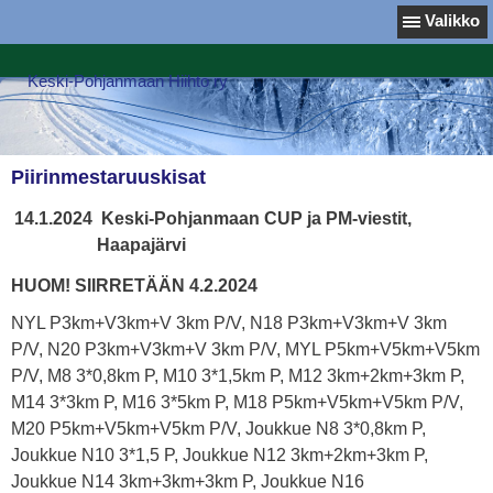
Valikko
Keski-Pohjanmaan Hiihto ry
Piirinmestaruuskisat
14.1.2024
Keski-Pohjanmaan CUP ja PM-viestit,
Haapajärvi
HUOM! SIIRRETÄÄN 4.2.2024
NYL P3km+V3km+V 3km P/V, N18 P3km+V3km+V 3km
P/V, N20 P3km+V3km+V 3km P/V, MYL P5km+V5km+V5km
P/V, M8 3*0,8km P, M10 3*1,5km P, M12 3km+2km+3km P,
M14 3*3km P, M16 3*5km P, M18 P5km+V5km+V5km P/V,
M20 P5km+V5km+V5km P/V, Joukkue N8 3*0,8km P,
Joukkue N10 3*1,5 P, Joukkue N12 3km+2km+3km P,
Joukkue N14 3km+3km+3km P, Joukkue N16