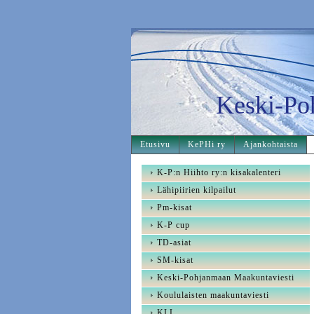
Keski-Po
Etusivu
KePHi ry
Ajankohtaista
K-P:n Hiihto ry:n kisakalenteri
Lähipiirien kilpailut
Pm-kisat
K-P cup
TD-asiat
SM-kisat
Keski-Pohjanmaan Maakuntaviesti
Koululaisten maakuntaviesti
KLL