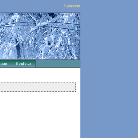
Jäsensivut
nnus
Koulutus