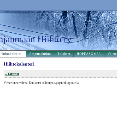
hjanmaan Hiihto ry
Hiihtokalenteri
Ampumahiihto
Tulokset
HOPEASOMPA
Valme
Hiihtokalenteri
« Takaisin
Virheellinen valinta: Kuukausi sallittujen rajojen ulkopuolella.