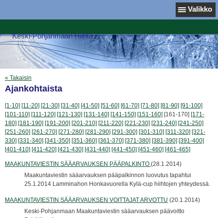
Valikko
Keski-Pohjanmaan Hiihto ry
« Takaisin
Ajankohtaista
[1-10]
[11-20]
[21-30]
[31-40]
[41-50]
[51-60]
[61-70]
[71-80]
[81-90]
[91-100]
[101-110]
[111-120]
[121-130]
[131-140]
[141-150]
[151-160]
[161-170]
[171-
180]
[181-190]
[191-200]
[201-210]
[211-220]
[221-230]
[231-240]
[241-250]
[251-260]
[261-270]
[271-280]
[281-290]
[291-300]
[301-310]
[311-320]
[321-
330]
[331-340]
[341-350]
[351-360]
[361-370]
[371-380]
[381-390]
[391-400]
[401-410]
[411-420]
[421-430]
[431-440]
[441-450]
[451-460]
[461-465]
MAAKUNTAVIESTIN SÄÄARVAUKSEN PÄÄPALKINTO
(28.1.2014)
Maakuntaviestin sääarvauksen pääpalkinnon luovutus tapahtui
25.1.2014 Lamminahon Honkavuorella Kylä-cup hiihtojen yhteydessä.
MAAKUNTAVIESTIN SÄÄARVAUKSEN VOITTAJAT ARVOTTU
(20.1.2014)
Keski-Pohjanmaan Maakuntaviestin sääarvauksen päävoitto