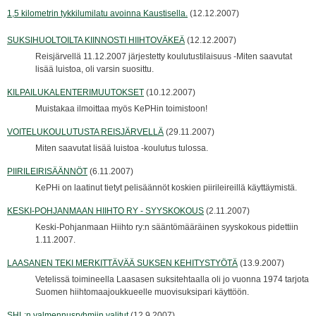
1,5 kilometrin tykkilumilatu avoinna Kaustisella.
(12.12.2007)
SUKSIHUOLTOILTA KIINNOSTI HIIHTOVÄKEÄ
(12.12.2007)
Reisjärvellä 11.12.2007 järjestetty koulutustilaisuus -Miten saavutat
lisää luistoa, oli varsin suosittu.
KILPAILUKALENTERIMUUTOKSET
(10.12.2007)
Muistakaa ilmoittaa myös KePHin toimistoon!
VOITELUKOULUTUSTA REISJÄRVELLÄ
(29.11.2007)
Miten saavutat lisää luistoa -koulutus tulossa.
PIIRILEIRISÄÄNNÖT
(6.11.2007)
KePHi on laatinut tietyt pelisäännöt koskien piirileireillä käyttäymistä.
KESKI-POHJANMAAN HIIHTO RY - SYYSKOKOUS
(2.11.2007)
Keski-Pohjanmaan Hiihto ry:n sääntömääräinen syyskokous pidettiin
1.11.2007.
LAASANEN TEKI MERKITTÄVÄÄ SUKSEN KEHITYSTYÖTÄ
(13.9.2007)
Vetelissä toimineella Laasasen suksitehtaalla oli jo vuonna 1974 tarjota
Suomen hiihtomaajoukkueelle muovisuksipari käyttöön.
SHL:n valmennusryhmiin valitut
(12.9.2007)