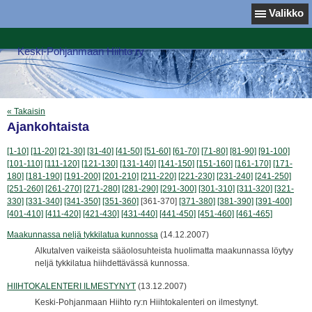
Valikko
Keski-Pohjanmaan Hiihto ry
« Takaisin
Ajankohtaista
[1-10]
[11-20]
[21-30]
[31-40]
[41-50]
[51-60]
[61-70]
[71-80]
[81-90]
[91-100]
[101-110]
[111-120]
[121-130]
[131-140]
[141-150]
[151-160]
[161-170]
[171-
180]
[181-190]
[191-200]
[201-210]
[211-220]
[221-230]
[231-240]
[241-250]
[251-260]
[261-270]
[271-280]
[281-290]
[291-300]
[301-310]
[311-320]
[321-
330]
[331-340]
[341-350]
[351-360]
[361-370]
[371-380]
[381-390]
[391-400]
[401-410]
[411-420]
[421-430]
[431-440]
[441-450]
[451-460]
[461-465]
Maakunnassa neljä tykkilatua kunnossa
(14.12.2007)
Alkutalven vaikeista sääolosuhteista huolimatta maakunnassa löytyy
neljä tykkilatua hiihdettävässä kunnossa.
HIIHTOKALENTERI ILMESTYNYT
(13.12.2007)
Keski-Pohjanmaan Hiihto ry:n Hiihtokalenteri on ilmestynyt.