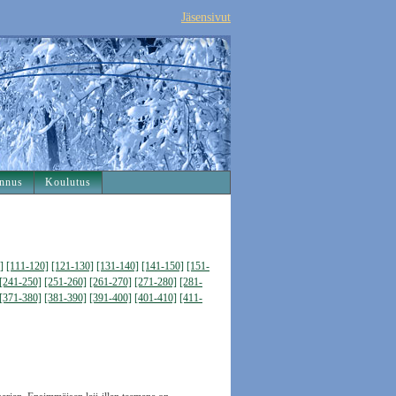
Jäsensivut
nnus
Koulutus
]
[111-120]
[121-130]
[131-140]
[141-150]
[151-
[241-250]
[251-260]
[261-270]
[271-280]
[281-
[371-380]
[381-390]
[391-400]
[401-410]
[411-