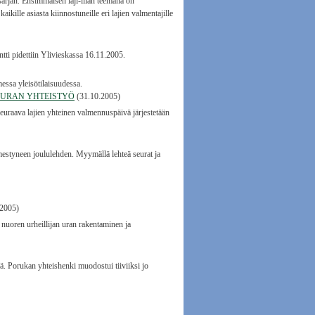
arjan. Ensimmäisen laji-illan teemana on
ikille asiasta kiinnostuneille eri lajien valmentajille
ti pidettiin Ylivieskassa 16.11.2005.
essa yleisötilaisuudessa.
EURAN YHTEISTYÖ
(31.10.2005)
raava lajien yhteinen valmennuspäivä järjestetään
estyneen joululehden. Myymällä lehteä seurat ja
.2005)
uoren urheillijan uran rakentaminen ja
jää. Porukan yhteishenki muodostui tiiviiksi jo