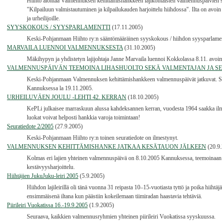
Hiihto aloittaa Valmennuksen kehittämishankkeen lajikohtaisten valmennuspäivien s
"Kilpailuun valmistautuminen ja kilpailukauden harjoittelu hiihdossa". Ilta on avoin ka
ja urheilijoille.
SYYSKOKOUS / SYYSPARLAMENTTI
(17.11.2005)
Keski-Pohjanmaan Hiihto ry:n sääntömääräinen syyskokous / hiihdon syysparlament
MARVAILA LUENNOI VALMENNUKSESTA
(31.10.2005)
Mäkihypyn ja yhdistetyn lajijohtaja Janne Marvaila luennoi Kokkolassa 8.11. avoim
VALMENNUSPÄIVÄN TEEMOINA LIHASHUOLTO SEKÄ VALMENTAJAN JA S
Keski-Pohjanmaan Valmennuksen kehittämishankkeen valmennuspäivät jatkuvat. Seu
Kannuksessa la 19.11.2005.
URHEILUVÄEN JOULU -LEHTI 42. KERRAN
(18.10.2005)
KePLi julkaisee marraskuun alussa kahdeksannen kerran, vuodesta 1964 saakka ilm
luokat voivat helposti hankkia varoja toimintaan!
Seuratiedote 2/2005
(27.9.2005)
Keski-Pohjanmaan Hiihto ry:n toinen seuratiedote on ilmestynyt.
VALMENNUKSEN KEHITTÄMISHANKE JATKAA KESÄTAUON JÄLKEEN
(20.9
Kolmas eri lajien yhteinen valmennuspäivä on 8.10.2005 Kannuksessa, teemoinaan n
kestävyysharjoittelu.
Hiihtäjien JukuJuku-leiri 2005
(5.9.2005)
Hiihdon lajileirillä oli tänä vuonna 31 reipasta 10–15-vuotiasta tyttö ja poika hiihtä
ensimmäisenä iltana kun päästiin kokeilemaan tiimiradan haastavia tehtäviä.
Piirileiri Vuokatissa 16.-19.9.2005
(1.9.2005)
Seuraava, kaikkien valmennusryhmien yhteinen piirileiri Vuokatissa syyskuussa.