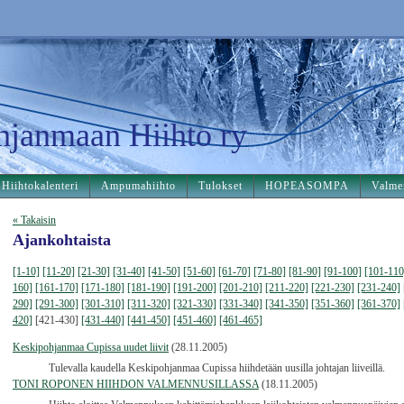
hjanmaan Hiihto ry
Hiihtokalenteri
Ampumahiihto
Tulokset
HOPEASOMPA
Valme
« Takaisin
Ajankohtaista
[1-10]
[11-20]
[21-30]
[31-40]
[41-50]
[51-60]
[61-70]
[71-80]
[81-90]
[91-100]
[101-110
160]
[161-170]
[171-180]
[181-190]
[191-200]
[201-210]
[211-220]
[221-230]
[231-240]
290]
[291-300]
[301-310]
[311-320]
[321-330]
[331-340]
[341-350]
[351-360]
[361-370]
420]
[421-430]
[431-440]
[441-450]
[451-460]
[461-465]
Keskipohjanmaa Cupissa uudet liivit
(28.11.2005)
Tulevalla kaudella Keskipohjanmaa Cupissa hiihdetään uusilla johtajan liiveillä.
TONI ROPONEN HIIHDON VALMENNUSILLASSA
(18.11.2005)