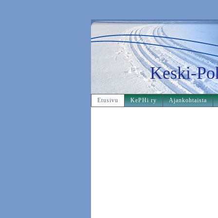
Keski-Po
Etusivu
KePHi ry
Ajankohtaista