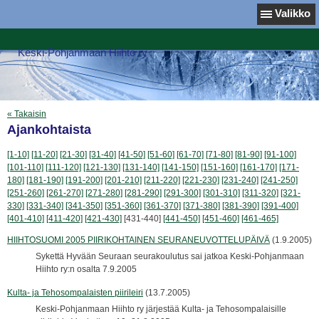
Valikko
Keski-Pohjanmaan Hiihto ry
« Takaisin
Ajankohtaista
[1-10]
[11-20]
[21-30]
[31-40]
[41-50]
[51-60]
[61-70]
[71-80]
[81-90]
[91-100]
[101-110]
[111-120]
[121-130]
[131-140]
[141-150]
[151-160]
[161-170]
[171-
180]
[181-190]
[191-200]
[201-210]
[211-220]
[221-230]
[231-240]
[241-250]
[251-260]
[261-270]
[271-280]
[281-290]
[291-300]
[301-310]
[311-320]
[321-
330]
[331-340]
[341-350]
[351-360]
[361-370]
[371-380]
[381-390]
[391-400]
[401-410]
[411-420]
[421-430]
[431-440]
[441-450]
[451-460]
[461-465]
HIIHTOSUOMI 2005 PIIRIKOHTAINEN SEURANEUVOTTELUPÄIVÄ
(1.9.2005)
Sykettä Hyvään Seuraan seurakoulutus sai jatkoa Keski-Pohjanmaan
Hiihto ry:n osalta 7.9.2005
Kulta- ja Tehosompalaisten piirileiri
(13.7.2005)
Keski-Pohjanmaan Hiihto ry järjestää Kulta- ja Tehosompalaisille