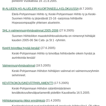
piirileirin Vuokatissa 19.-21.8.2005.
III-ALUEEN HS-ALUELEIRI KUORTANEELLA ELOKUUSSA
(8.7.2005)
Etelä-Pohjanmaan Hiihto ry, Keski-Pohjanmaan Hiihto ry ja Keski-
Suomen Hiihto ry järjestävät 15-16 -sarjoissa hiihtäville
Hopeasompaajille yhteisen alueleirin.
SHL:n valmennusryhmävalinnat 2005-2006
(27.6.2005)
Suomen Hiihtoliiton maastohiihtovaliokunta on nimennyt hiihtäjät
kauden 2005-06 Ski Cats- ja St 1 -ryhmiin.
KepHi toivottaa hyvää kesää!
(27.6.2005)
Keski-Pohjanmaan Hiihto ry toivottaa hiihtoväelle oikein hyvää ja
aurinkoista kesää!
Valmennusryhmävalinnat
(18.5.2005)
Keski-Pohjanmaan Hiihdon hiihtäjien valinnat eri valmennusryhmiin
selvinneet.
KEVÄTKOKOUS/KEVÄTPARLAMENTTI
(17.5.2005)
Keski-Pohjanmaan Hiihdon sääntömääräinen
kevätkokous/kevätparlamentti pidettiin Kaustisella 16.5.2005.
Hiihtokampanja rikkoi ennätyksiä
(21.4.2005)