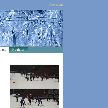
Jäsensivut
nnus
Koulutus
i