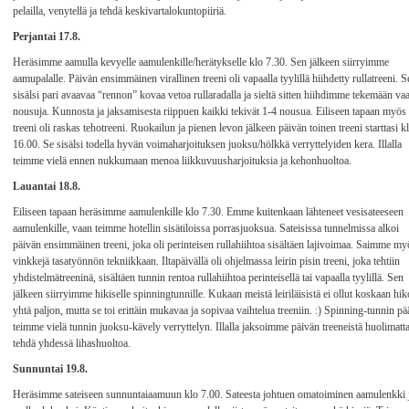
pelailla, venytellä ja tehdä keskivartalokuntopiiriä.
Perjantai 17.8.
Heräsimme aamulla kevyelle aamulenkille/herätykselle klo 7.30. Sen jälkeen siirryimme
aamupalalle. Päivän ensimmäinen virallinen treeni oli vapaalla tyylillä hiihdetty rullatreeni. S
sisälsi pari avaavaa “rennon” kovaa vetoa rullaradalla ja sieltä sitten hiihdimme tekemään vaa
nousuja. Kunnosta ja jaksamisesta riippuen kaikki tekivät 1-4 nousua. Eiliseen tapaan myös
treeni oli raskas tehotreeni. Ruokailun ja pienen levon jälkeen päivän toinen treeni starttasi k
16.00. Se sisälsi todella hyvän voimaharjoituksen juoksu/hölkkä verryttelyiden kera. Illalla
teimme vielä ennen nukkumaan menoa liikkuvuusharjoituksia ja kehonhuoltoa.
Lauantai 18.8.
Eiliseen tapaan heräsimme aamulenkille klo 7.30. Emme kuitenkaan lähteneet vesisateeseen
aamulenkille, vaan teimme hotellin sisätiloissa porrasjuoksua. Sateisissa tunnelmissa alkoi
päivän ensimmäinen treeni, joka oli perinteisen rullahiihtoa sisältäen lajivoimaa. Saimme my
vinkkejä tasatyönnön tekniikkaan. Iltapäivällä oli ohjelmassa leirin pisin treeni, joka tehtiin
yhdistelmätreeninä, sisältäen tunnin rentoa rullahiihtoa perinteisellä tai vapaalla tyylillä. Sen
jälkeen siirryimme hikiselle spinningtunnille. Kukaan meistä leiriläisistä ei ollut koskaan hiko
yhtä paljon, mutta se toi erittäin mukavaa ja sopivaa vaihtelua treeniin. :) Spinning-tunnin pä
teimme vielä tunnin juoksu-kävely verryttelyn. Illalla jaksoimme päivän treeneistä huolimatt
tehdä yhdessä lihashuoltoa.
Sunnuntai 19.8.
Heräsimme sateiseen sunnuntaiaamuun klo 7.00. Sateesta johtuen omatoiminen aamulenkki 