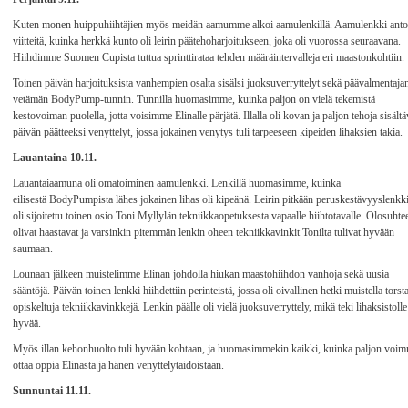
Kuten monen huippuhiihtäjien myös meidän aamumme alkoi aamulenkillä. Aamulenkki anto
viitteitä, kuinka herkkä kunto oli leirin päätehoharjoitukseen, joka oli vuorossa seuraavana.
Hiihdimme Suomen Cupista tuttua sprinttirataa tehden määräintervalleja eri maastonkohtiin.
Toinen päivän harjoituksista vanhempien osalta sisälsi juoksuverryttelyt sekä päävalmentaja
vetämän BodyPump-tunnin. Tunnilla huomasimme, kuinka paljon on vielä tekemistä
kestovoiman puolella, jotta voisimme Elinalle pärjätä. Illalla oli kovan ja paljon tehoja sisält
päivän päätteeksi venyttelyt, jossa jokainen venytys tuli tarpeeseen kipeiden lihaksien takia.
Lauantaina 10.11.
Lauantaiaamuna oli omatoiminen aamulenkki. Lenkillä huomasimme, kuinka
eilisestä BodyPumpista lähes jokainen lihas oli kipeänä. Leirin pitkään peruskestävyyslenkk
oli sijoitettu toinen osio Toni Myllylän tekniikkaopetuksesta vapaalle hiihtotavalle. Olosuhte
olivat haastavat ja varsinkin pitemmän lenkin oheen tekniikkavinkit Tonilta tulivat hyvään
saumaan.
Lounaan jälkeen muistelimme Elinan johdolla hiukan maastohiihdon vanhoja sekä uusia
sääntöjä. Päivän toinen lenkki hiihdettiin perinteistä, jossa oli oivallinen hetki muistella torst
opiskeltuja tekniikkavinkkejä. Lenkin päälle oli vielä juoksuverryttely, mikä teki lihaksistolle
hyvää.
Myös illan kehonhuolto tuli hyvään kohtaan, ja huomasimmekin kaikki, kuinka paljon voi
ottaa oppia Elinasta ja hänen venyttelytaidoistaan.
Sunnuntai 11.11.