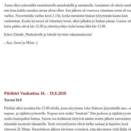
Aamu alkoi seitsemältä omatoimisella aamulenkillä ja aamiaisella. Aamiainen oli oikein mau
niin kuin kaikki muutkin ateriat olivat olleet. Sen jälkeen oli vuorossa viimeinen treeni eli va
vaellus. Nuoremmilla vaellus kesti 2.15h, koska menimme hiukan lyhyemmän kautta kuin
vanhemmat. Koska kyseessä oli viimeinen treeni, alkoi jalkakin jo hiukan painaa. Lounas se
leirin päätös olivat klo 12.00 ja yhteiskyyditys kohti koteja lähti klo 13.00.
Kiitos Elinalle, Markukselle ja Juholle hyvästä valmennuksesta!
- Assi, Sanni ja Miina :)
Piirileiri Vuokatissa 16. - 19.8.2018
Torstai 16.8
Piirileiri alkoi torstaina klo 15.00 infolla, josta siirryimme Juho Halosen järjestämille taso- s
nopeus- ja räjähtävyystesteille. Nopeus testi sisälsi “lentävän” 20m juoksun ja räjähtävyystes
sisälsi kuntopallon heittoa. Suurin osa leriläisistä siirtyivät näiden testien jälkeen sauvarinte
tekemään tasotestin laktaateilla. Testit verryttelyineen olivat melko raskaat ja harjoitus kesti
yhteensä 2h 30min. Harjoituksen jälkeen kävimme syömässä, jotta jaksoimme vielä illalla v