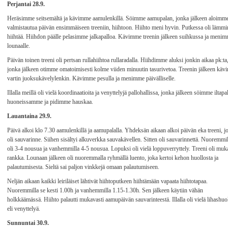
Perjantai 28.9.
Heräsimme seitsemältä ja kävimme aamulenkillä. Söimme aamupalan, jonka jälkeen aloimm
valmistautua päivän ensimmäiseen treeniin, hiihtoon. Hiihto meni hyvin. Putkessa oli lämmi
hiihtää. Hiihdon päälle pelasimme jalkapalloa. Kävimme treenin jälkeen suihkussa ja meni
lounaalle.
Päivän toinen treeni oli pertsan rullahiihtoa rullaradalla. Hiihdimme aluksi jonkin aikaa pk:ta
jonka jälkeen otimme omatoimisesti kolme viiden minuutin tasurivetoa. Treenin jälkeen kä
vartin juoksukävelylenkin. Kävimme pesulla ja menimme päivälliselle.
Illalla meillä oli vielä koordinaatioita ja venyttelyjä pallohallissa, jonka jälkeen söimme iltapa
huoneissamme ja pidimme hauskaa.
Lauantaina 29.9.
Päivä alkoi klo 7.30 aamulenkillä ja aamupalalla. Yhdeksän aikaan alkoi päivän eka treeni, j
oli sauvarinne. Siihen sisältyi alkuverkka sauvakävellen. Sitten oli sauvarinnettä. Nuoremmil
oli 3-4 nousua ja vanhemmilla 4-5 nousua. Lopuksi oli vielä loppuverryttely. Treeni oli mu
rankka. Lounaan jälkeen oli nuoremmalla ryhmällä luento, joka kertoi kehon huollosta ja
palautumisesta. Sieltä sai paljon vinkkejä omaan palautumiseen.
Neljän aikaan kaikki leiriläiset lähtivät hiihtoputkeen hiihtämään vapaata hiihtotapaa.
Nuoremmilla se kesti 1.00h ja vanhemmilla 1.15-1.30h. Sen jälkeen käytiin vähän
holkkäämässä. Hiihto palautti mukavasti aamupäivän sauvarinteestä. Illalla oli vielä lihashuo
eli venyttelyä.
Sunnuntai 30.9.