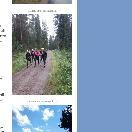
Rullahiihtoa rullaradalla.
e
ralle
 tämä
lo
ös
illut
älle
Lähtöpäivän sauvalenkillä.
a
jäi