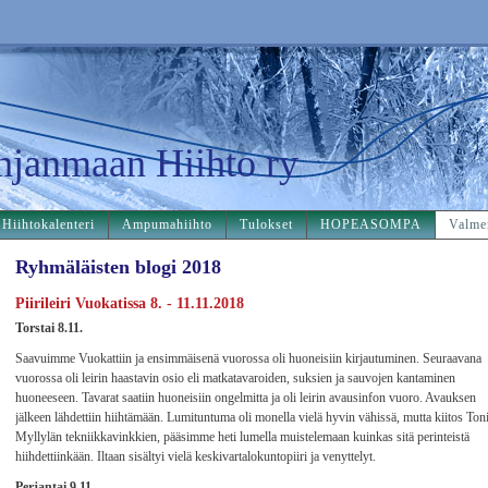
hjanmaan Hiihto ry
Hiihtokalenteri
Ampumahiihto
Tulokset
HOPEASOMPA
Valme
Ryhmäläisten blogi 2018
Piirileiri Vuokatissa 8. - 11.11.2018
Torstai 8.11.
Saavuimme Vuokattiin ja ensimmäisenä vuorossa oli huoneisiin kirjautuminen. Seuraavana
vuorossa oli leirin haastavin osio eli matkatavaroiden, suksien ja sauvojen kantaminen
huoneeseen. Tavarat saatiin huoneisiin ongelmitta ja oli leirin avausinfon vuoro. Avauksen
jälkeen lähdettiin hiihtämään. Lumituntuma oli monella vielä hyvin vähissä, mutta kiitos Ton
Myllylän tekniikkavinkkien, pääsimme heti lumella muistelemaan kuinkas sitä perinteistä
hiihdettiinkään. Iltaan sisältyi vielä keskivartalokuntopiiri ja venyttelyt.
Perjantai 9.11.