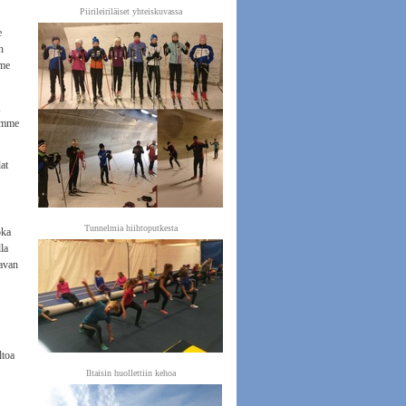
Piirileiriläiset yhteiskuvassa
e
n
mme
,
vimme
lat
Tunnelmia hiihtoputkesta
oka
la
kavan
ltoa
Iltaisin huollettiin kehoa