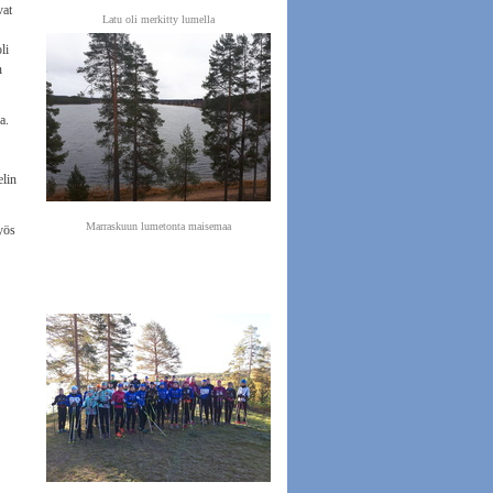
vat
Latu oli merkitty lumella
li
n
a.
elin
Marraskuun lumetonta maisemaa
myös