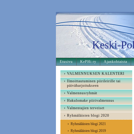
Keski-Po
Etusivu
KePHi ry
Ajankohtaista
VALMENNUKSEN KALENTERI
Ilmoittautuminen piirileirille tai
päiväharjoitukseen
Valmennusryhmät
Hakulomake piirivalmennus
Valmentajien terveiset
Ryhmäläisten blogi 2020
Ryhmäläisten blogi 2021
Ryhmäläisten blogi 2019