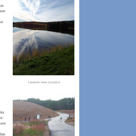
kas
aran
kä
Lauantain ihana syyspäivä
ekä
ti
eseen
ähän