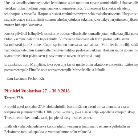
Uusi ja samalla viimeinen päivä leirillämme alkoi totuttuun tapaan aamulenkillä. Lihakset oli
vieläkin hiukan hellänä perjantain kestovoimatreenistä. Viimeiseksi kirsikaksi oli jätetty
tehoharjoitus vapaalla. Harjoitus sisälsi vauhtikestävyyttä sekä maksikestävyyttä. Harjoitus o
suurelle osalle ensimmäisiä kunnon tehoharjoituksia suksilla, joka näkyi harjoituksen jälkee
monen hiihtäjän kasvoista.
Koska päivä oli isäinpäivä, osasimme odottaa viimeiselle lounaalle jotain erikoista jälkiruoka
Odotuksemme palkittiin täytekakulla. Viimeisenä vuorossa oli leirin päätös, joka sattui
harmillisesti juuri Suomen Cupin sprinttien kanssa samaan aikaan. Moni leirin urheilija sekä
valmentaja katsoikin kännykältä meneviä hiihtoja päätöksen aikaan. Haikein mutta iloisin mi
saatoimme leirin päätökseen ja sovimme jo talven tärkeimpiä kisoja.
Erityiskiitos Toni Myllylälle, joka opasti ja kertoi meille omia tekniikkavinkkejään. Kiitos 
päävalmentajalle Elinalle sekä apuvalmentajille Markukselle ja Juholle.
- Eetu Lakanen, Perhon Kiri
Piirileiri Vuokatissa 27. - 30.9.2018
Torstai 27.9.
Piirileiri alkoi torstaina 27.9. aloitusinfolla. Ensimmäinen treeni oli vanhemmilla vaaran
testijuoksu ja nuoremmilla 1.30h juoksu-kävely, joka sisälsi neljä kappaletta vetoja/ruskoja.
Treeni meni oikein mukavasti, jos pientä eksymistä ei lasketa.
Illalla oli vielä pelailuita sekä keskivartalon voiman ja hallinnan treenausta pallohallissa.
Pelasimme mm. jalkapalloa ja voimistelimme salin välineillä.